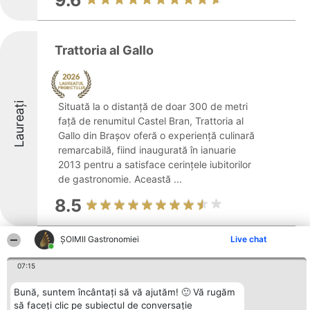
9.6
Trattoria al Gallo
Laureați
Situată la o distanță de doar 300 de metri
față de renumitul Castel Bran, Trattoria al
Gallo din Brașov oferă o experiență culinară
remarcabilă, fiind inaugurată în ianuarie
2013 pentru a satisface cerințele iubitorilor
de gastronomie. Această ...
8.5
ȘOIMII Gastronomiei
Live chat
Terasa Bar
07:15
Laureați
Bună, suntem încântați să vă ajutăm! 🙂 Vă rugăm
să faceți clic pe subiectul de conversație