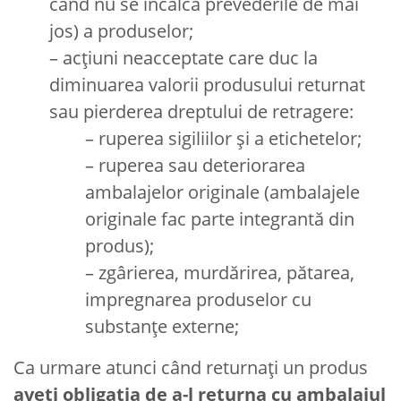
când nu se încalcă prevederile de mai
jos) a produselor;
– acţiuni neacceptate care duc la
diminuarea valorii produsului returnat
sau pierderea dreptului de retragere:
– ruperea sigiliilor și a etichetelor;
– ruperea sau deteriorarea
ambalajelor originale (ambalajele
originale fac parte integrantă din
produs);
– zgârierea, murdărirea, pătarea,
impregnarea produselor cu
substanțe externe;
Ca urmare atunci când returnați un produs
aveți obligația de a-l returna cu ambalajul