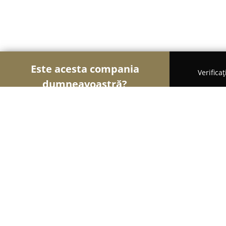
Este acesta compania
Verifica
dumneavoastră?
Șoimii Gastronomiei
Pizzerii, Restaurante, Bistro
Meatică