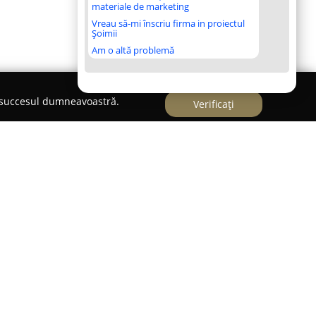
materiale de marketing
Vreau să-mi înscriu firma in proiectul
Șoimii
Am o altă problemă
e succesul dumneavoastră.
Verificați
un loc dedicat celor care apreciază specialitățile
te variate. Localizată pe strada Traian Grozăvescu
e remarcă prin diversitatea și calitatea meniului,
 pentru persoanele care preferă gusturile
 Din bucătăria localului ies zilnic preparate