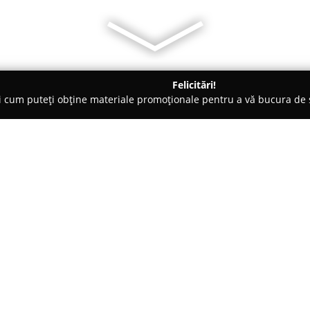
Felicitări!
ți cum puteți obține materiale promoționale pentru a vă bucura d
-uri - Braşov
Meatică
Despre companie:
Meatică
s-a impus în Brașov ca 
din carne, dar și altor prepara
la numărul 2, această unitate s
devenind un punct de referință
Arată mai multe >>
autentice și porțiile generoase.