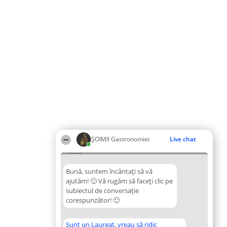
ȘOIMII Gastronomiei
Live chat
06:53
Bună, suntem încântați să vă
ajutăm! 🙂 Vă rugăm să faceți clic pe
subiectul de conversație
corespunzător! 🙂
Sunt un Laureat, vreau să ridic