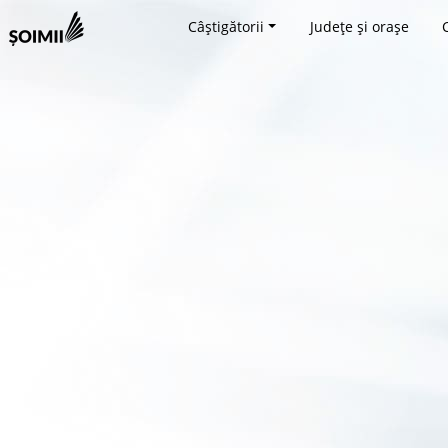
Câștigătorii
Județe și orașe