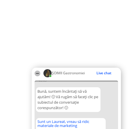
ȘOIMII Gastronomiei
Live chat
05:03
Bună, suntem încântați să vă
ajutăm! 🙂 Vă rugăm să faceți clic pe
subiectul de conversație
corespunzător! 🙂
Sunt un Laureat, vreau să ridic
materiale de marketing