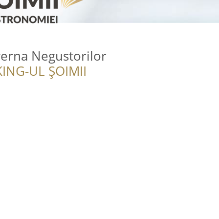
verna Negustorilor
ING-UL ȘOIMII