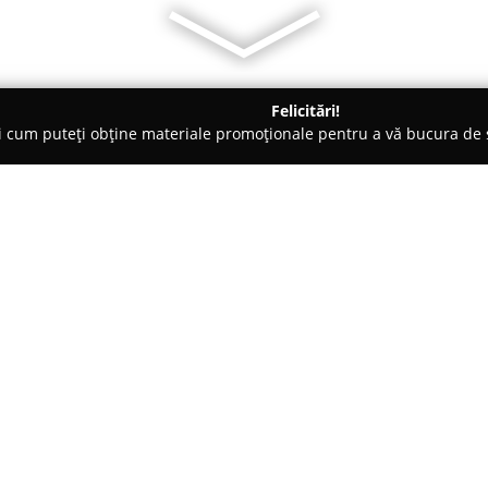
Felicitări!
ți cum puteți obține materiale promoționale pentru a vă bucura d
-uri - Braşov
Restaurant Taverna Negustorilor
Despre companie:
Situat pe Calea Feldioarei la n
își definește identitatea printr
restaurant oferă vizitatorilor s
cu grijă sau afară, acolo unde
Arată mai multe >>
reconfortante, când vremea pe