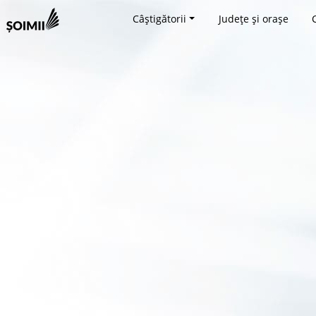
Câștigătorii
Județe și orașe