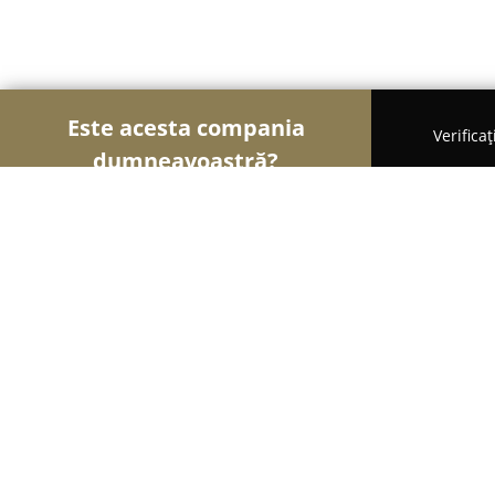
Este acesta compania
Verifica
dumneavoastră?
Șoimii Gastronomiei
Pizzerii, Restaurante, Bistro
Restaurant Taverna Negustorilor
8.2
(302)