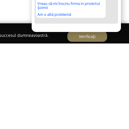
Vreau să-mi înscriu firma in proiectul
Șoimii
Am o altă problemă
e succesul dumneavoastră.
Verificați
umărul 66, în orașul Brașov,
Taverna Negustorilor
-un decor rustic și un mediu ospitalier. Acest
ăi ocazia de a lua masa într-un interior amenajat
 atmosfera plăcută este completată de peisaje
rmite.