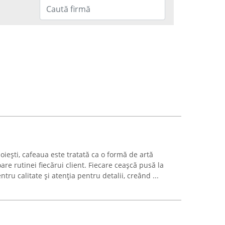
oiești, cafeaua este tratată ca o formă de artă
re rutinei fiecărui client. Fiecare ceașcă pusă la
tru calitate și atenția pentru detalii, creând ...