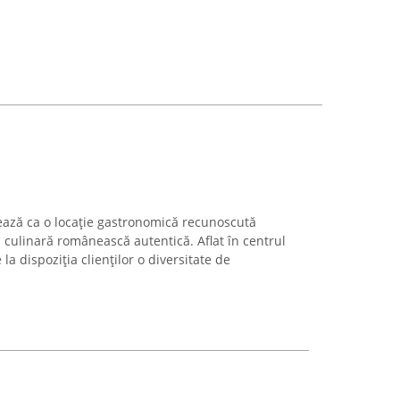
rează ca o locație gastronomică recunoscută
 culinară românească autentică. Aflat în centrul
la dispoziția clienților o diversitate de