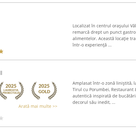
Localizat în centrul orașului 
remarcă drept un punct gastr
alimentelor. Această locație t
într-o experiență ...
l
Amplasat într-o zonă liniștită,
Tirul cu Porumbei, Restaurant 
autentică inspirată de bucătăr
decorul său inedit, ...
Arată mai multe >>