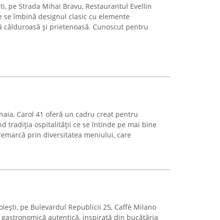
ști, pe Strada Mihai Bravu, Restaurantul Evellin
e se îmbină designul clasic cu elemente
 călduroasă și prietenoasă. Cunoscut pentru
inaia, Carol 41 oferă un cadru creat pentru
nd tradiția ospitalității ce se întinde pe mai bine
remarcă prin diversitatea meniului, care
oiești, pe Bulevardul Republicii 25, Caffè Milano
 gastronomică autentică, inspirată din bucătăria