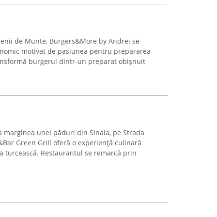
Vălenii de Munte, Burgers&More by Andrei se
onomic motivat de pasiunea pentru prepararea
ransformă burgerul dintr-un preparat obișnuit
 la marginea unei păduri din Sinaia, pe Strada
&Bar Green Grill oferă o experiență culinară
ia turcească. Restaurantul se remarcă prin