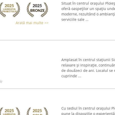
Situat în centrul orașului Ploie
oferă oaspeților un spațiu und
moderne, rezultând o ambianță
serviciile sale ...
Arată mai multe >>
Amplasat în centrul stațiunii S
relaxare și inspirație, continuâ
de douăzeci de ani. Localul se 
cuprinde ...
Cu sediul în centrul orașului Pl
pune la dispoziție o experiență