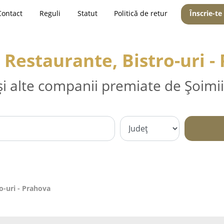
Contact
Reguli
Statut
Politică de retur
Înscrie-te
, Restaurante, Bistro-uri 
și alte companii premiate de Șoimii
ro-uri - Prahova