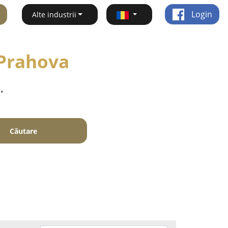
Login
Alte industrii
- Prahova
.
Căutare