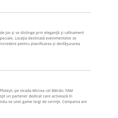
 de Jos și se distinge prin eleganță și rafinament
peciale. Locația destinată evenimentelor se
ncredere pentru planificarea și desfășurarea
 Ploiești, pe strada Mircea cel Bătrân, FAM
ept un partener dedicat care activează în
ndu-se unei game largi de cerințe. Compania are