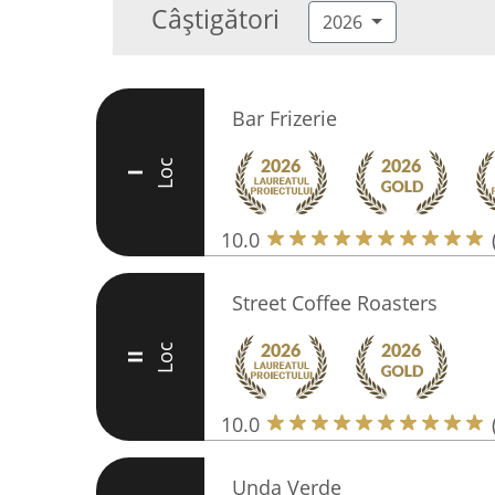
Câștigători
2026
Bar Frizerie
Loc
I
10.0
Street Coffee Roasters
Loc
II
10.0
Unda Verde