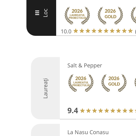
Loc
III
10.0
Salt & Pepper
Laureați
9.4
La Nasu Conasu