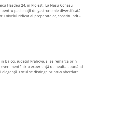
eicu Hasdeu 24, în Ploiești, La Nasu Conasu
 pentru pasionații de gastronomie diversificată.
ru nivelul ridicat al preparatelor, constituindu-
în Băicoi, județul Prahova, și se remarcă prin
e eveniment într-o experiență de neuitat, punând
și eleganță. Locul se distinge printr-o abordare