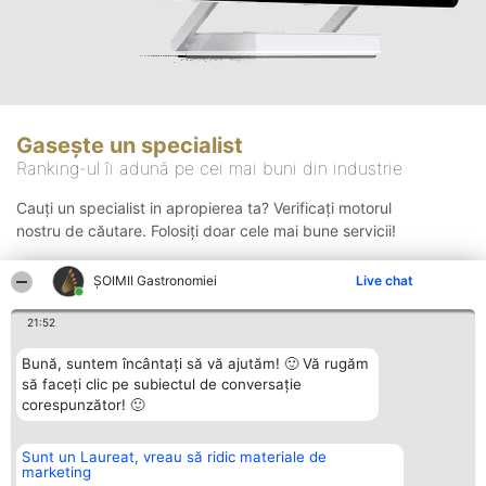
Gasește un specialist
Ranking-ul îi adună pe cei mai buni din industrie
Cauți un specialist in apropierea ta? Verificați motorul
nostru de căutare. Folosiți doar cele mai bune servicii!
ȘOIMII Gastronomiei
Live chat
Căutare
21:52
Bună, suntem încântați să vă ajutăm! 🙂 Vă rugăm
să faceți clic pe subiectul de conversație
corespunzător! 🙂
Sunt un Laureat, vreau să ridic materiale de
Organizator Ranking
Plebiscyt
Contact
marketing
BRIGHT SOLUTIONS BR SRL
Câștigătorii
Contact