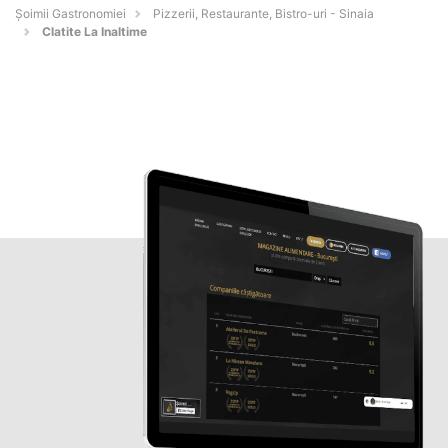
Șoimii Gastronomiei
Pizzerii, Restaurante, Bistro-uri - Sinaia
Clatite La Inaltime