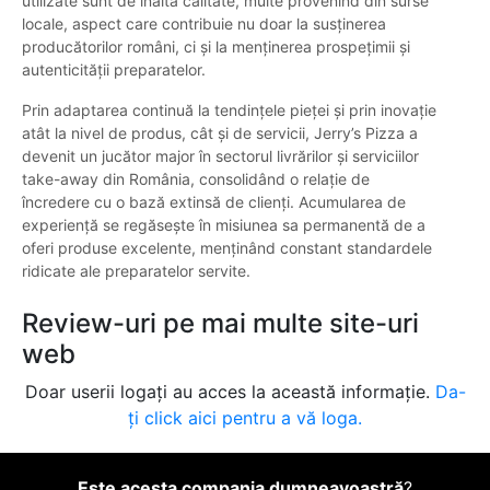
utilizate sunt de înaltă calitate, multe provenind din surse
locale, aspect care contribuie nu doar la susținerea
producătorilor români, ci și la menținerea prospețimii și
autenticității preparatelor.
Prin adaptarea continuă la tendințele pieței și prin inovație
atât la nivel de produs, cât și de servicii, Jerry’s Pizza a
devenit un jucător major în sectorul livrărilor și serviciilor
take-away din România, consolidând o relație de
încredere cu o bază extinsă de clienți. Acumularea de
experiență se regăsește în misiunea sa permanentă de a
oferi produse excelente, menținând constant standardele
ridicate ale preparatelor servite.
Review-uri pe mai multe site-uri
web
Doar userii logați au acces la această informație.
Da-
ți click aici pentru a vă loga.
Este acesta compania dumneavoastră
?