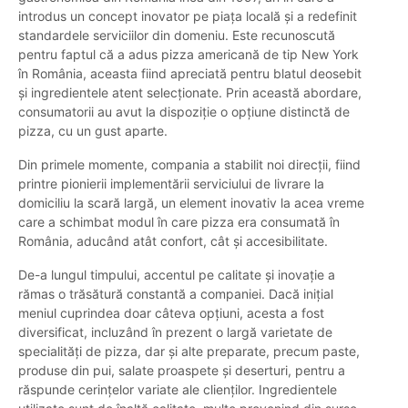
introdus un concept inovator pe piața locală și a redefinit
standardele serviciilor din domeniu. Este recunoscută
pentru faptul că a adus pizza americană de tip New York
în România, aceasta fiind apreciată pentru blatul deosebit
și ingredientele atent selecționate. Prin această abordare,
consumatorii au avut la dispoziție o opțiune distinctă de
pizza, cu un gust aparte.
Din primele momente, compania a stabilit noi direcții, fiind
printre pionierii implementării serviciului de livrare la
domiciliu la scară largă, un element inovativ la acea vreme
care a schimbat modul în care pizza era consumată în
România, aducând atât confort, cât și accesibilitate.
De-a lungul timpului, accentul pe calitate și inovație a
rămas o trăsătură constantă a companiei. Dacă inițial
meniul cuprindea doar câteva opțiuni, acesta a fost
diversificat, incluzând în prezent o largă varietate de
specialități de pizza, dar și alte preparate, precum paste,
produse din pui, salate proaspete și deserturi, pentru a
răspunde cerințelor variate ale clienților. Ingredientele