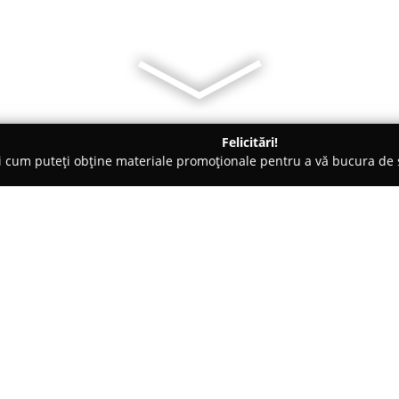
Felicitări!
ți cum puteți obține materiale promoționale pentru a vă bucura d
uri - Ploieşti
Restaurant The New London
Despre companie:
Amplasat în Ploiești, pe Bulev
The New London
este recunosc
o tradiție de peste douăzeci d