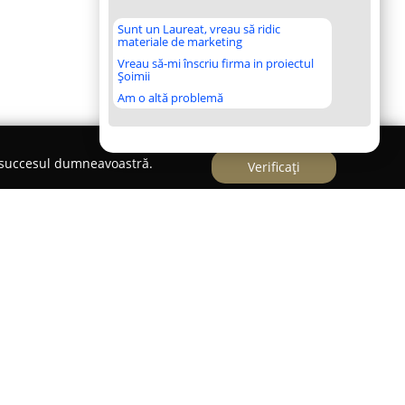
Sunt un Laureat, vreau să ridic
materiale de marketing
Vreau să-mi înscriu firma in proiectul
Șoimii
Am o altă problemă
e succesul dumneavoastră.
Verificați
ardul Independenței la Rondul 2,
Restaurantul
ut drept un reper al gastronomiei locale, având
e ani în domeniu. Locația îmbină o atmosferă