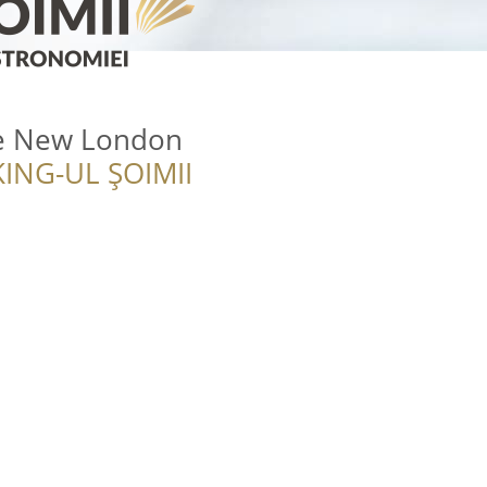
he New London
ING-UL ȘOIMII