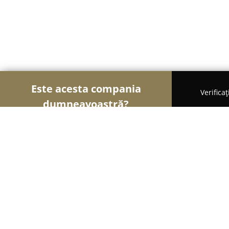
Este acesta compania
Verifica
dumneavoastră?
Șoimii Gastronomiei
Pizzerii, Restaurante, Bistro-
Restaurant The New London