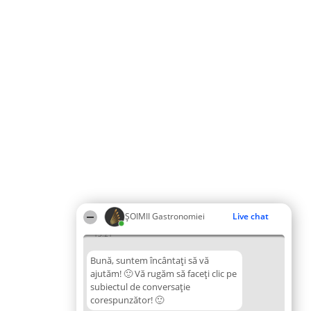
ȘOIMII Gastronomiei
Live chat
13:21
Bună, suntem încântați să vă
ajutăm! 🙂 Vă rugăm să faceți clic pe
subiectul de conversație
corespunzător! 🙂