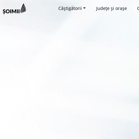
Câștigătorii
Județe și orașe