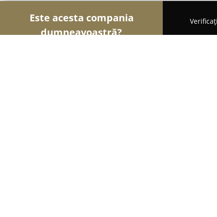
Este acesta compania
Verifica
dumneavoastră?
Șoimii Gastronomiei
Pizzerii, Restaurante, Bistr
Popasul Vanatorilor
8.7
(1703)
Bughea de Jos, Gura Vitioarei
Afișează numărul de telefon