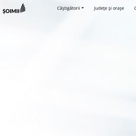
Câștigătorii
Județe și orașe