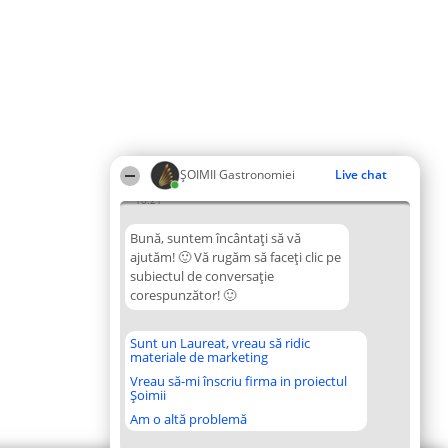
ȘOIMII Gastronomiei
Live chat
18:21
Bună, suntem încântați să vă
ajutăm! 🙂 Vă rugăm să faceți clic pe
subiectul de conversație
corespunzător! 🙂
Sunt un Laureat, vreau să ridic
materiale de marketing
Vreau să-mi înscriu firma in proiectul
Șoimii
Am o altă problemă