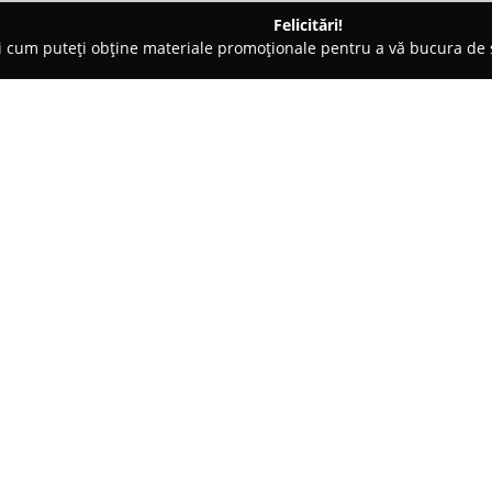
Felicitări!
ți cum puteți obține materiale promoționale pentru a vă bucura d
o-uri - Prahova
Popasul Vanatorilor
Despre companie:
Aflat în pitorescul sat Gura Viti
destinație culinară remarcabilă
gastronomiei românești. Restau
și încărcată de poveste, fiind r
Arată mai multe >>
inspirate de bucătăria haiducea
proaspete ale zilei, cât și speci
de neuitat.
Printre punctele forte ale loca
platourile generoase alături de 