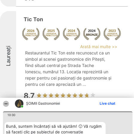
Tic Ton
Arată mai multe >>
Laureați
Restaurantul Tic Ton este recunoscut ca un
simbol al scenei gastronomice din Pitești,
fiind situat central pe Strada Tache
Ionescu, numărul 13. Locația reprezintă un
reper pentru cei pasionați de gastronomie și
pentru cei care apreciază un ...
8.7
ȘOIMII Gastronomiei
Live chat
10:30
ROYAL Café -Domnesti
Bună, suntem încântați să vă ajutăm! 🙂 Vă rugăm
să faceți clic pe subiectul de conversație