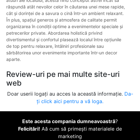
atuuri ale localului, acesta fiind conceput astfel încât să
răspundă atât nevoilor celor în căutarea unei mese rapide,
cât și dorinței de a savura o cină într-un ambient relaxant.
În plus, spațiul generos și atmosfera de calitate permit
organizarea în condiții optime a evenimentelor speciale și
petrecerilor private. Abordarea holistică privind
divertismentul și confortul plasează localul între opțiunile
de top pentru relaxare, întâlniri profesionale sau
sărbătorirea unor evenimente importante într-un decor
aparte.
Review-uri pe mai multe site-uri
web
Doar userii logați au acces la această informație.
Da-
ți click aici pentru a vă loga.
Este acesta compania dumneavoastră
?
Felicitări!
Aă cum să primești materialele de
marketing