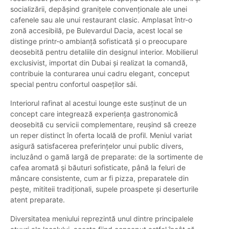
socializării, depășind granițele convenționale ale unei
cafenele sau ale unui restaurant clasic. Amplasat într-o
zonă accesibilă, pe Bulevardul Dacia, acest local se
distinge printr-o ambianță sofisticată și o preocupare
deosebită pentru detaliile din designul interior. Mobilierul
exclusivist, importat din Dubai și realizat la comandă,
contribuie la conturarea unui cadru elegant, conceput
special pentru confortul oaspeților săi.
Interiorul rafinat al acestui lounge este susținut de un
concept care integrează experiența gastronomică
deosebită cu servicii complementare, reușind să creeze
un reper distinct în oferta locală de profil. Meniul variat
asigură satisfacerea preferințelor unui public divers,
incluzând o gamă largă de preparate: de la sortimente de
cafea aromată și băuturi sofisticate, până la feluri de
mâncare consistente, cum ar fi pizza, preparatele din
pește, mititeii tradiționali, supele proaspete și deserturile
atent preparate.
Diversitatea meniului reprezintă unul dintre principalele