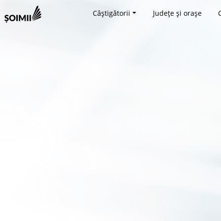
Câștigătorii
Județe și orașe