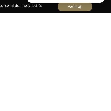
e succesul dumneavoastră.
Verificați
zintă un punct de referință în gastronomia locală
se celor pasionați de bucătăria orientală
ast-food se remarcă prin preparatele sale
d o diversitate de shaorma – de la variantele
tă sau curcan – servite atât în lipie moale, cât și la
zate cu atenție, utilizând ingrediente alese cu
ăjiți crocanți, salate proaspete și sosuri bine
lu cuprinde burgeri suculenți, meniuri care
ept de pui, precum și kebaburi autentice.