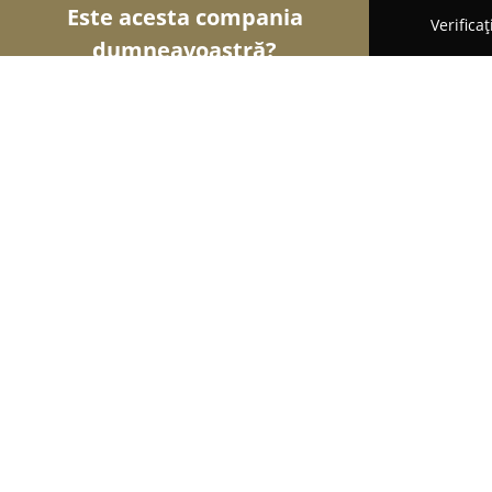
Este acesta compania
Verifica
dumneavoastră?
Șoimii Gastronomiei
Pizzerii, Restaurante, Bistr
Shaorma House Mioveni
8.1
(509)
Mioveni, Mioveni
Afișează numărul de telefon