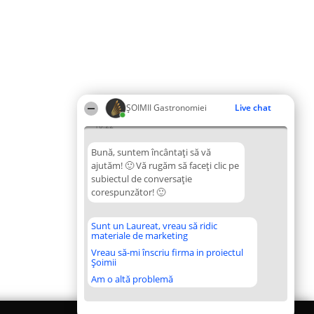
ȘOIMII Gastronomiei
Live chat
18:22
Bună, suntem încântați să vă
ajutăm! 🙂 Vă rugăm să faceți clic pe
subiectul de conversație
corespunzător! 🙂
Sunt un Laureat, vreau să ridic
materiale de marketing
Vreau să-mi înscriu firma in proiectul
Șoimii
Am o altă problemă