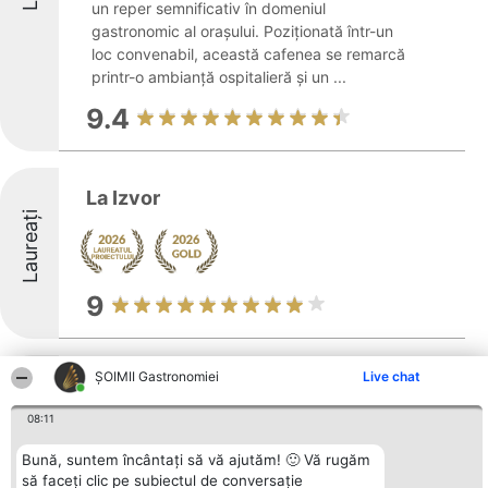
un reper semnificativ în domeniul
gastronomic al orașului. Poziționată într-un
loc convenabil, această cafenea se remarcă
printr-o ambianță ospitalieră și un ...
9.4
La Izvor
Laureați
9
ȘOIMII Gastronomiei
Live chat
La Motoare PUB
08:11
Bună, suntem încântați să vă ajutăm! 🙂 Vă rugăm
să faceți clic pe subiectul de conversație
Arată mai multe >>