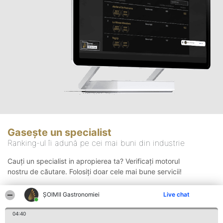
Gasește un specialist
Ranking-ul îi adună pe cei mai buni din industrie
Cauți un specialist in apropierea ta? Verificați motorul
nostru de căutare. Folosiți doar cele mai bune servicii!
ȘOIMII Gastronomiei
Live chat
Căutare
04:40