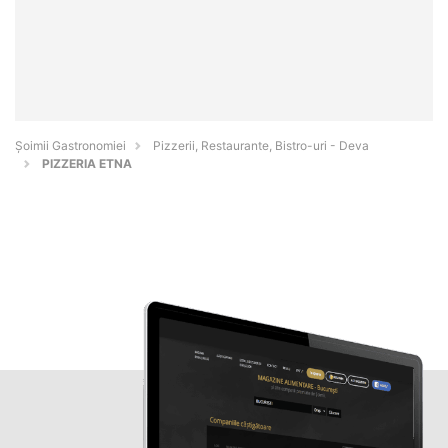
Șoimii Gastronomiei
Pizzerii, Restaurante, Bistro-uri - Deva
PIZZERIA ETNA