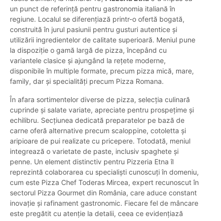
un punct de referință pentru gastronomia italiană în
regiune. Localul se diferențiază printr-o ofertă bogată,
construită în jurul pasiunii pentru gusturi autentice și
utilizării ingredientelor de calitate superioară. Meniul pune
la dispoziție o gamă largă de pizza, începând cu
variantele clasice și ajungând la rețete moderne,
disponibile în multiple formate, precum pizza mică, mare,
family, dar și specialități precum Pizza Romana.
În afara sortimentelor diverse de pizza, selecția culinară
cuprinde și salate variate, apreciate pentru prospețime și
echilibru. Secțiunea dedicată preparatelor pe bază de
carne oferă alternative precum scaloppine, cotoletta și
aripioare de pui realizate cu pricepere. Totodată, meniul
integrează o varietate de paste, inclusiv spaghete și
penne. Un element distinctiv pentru Pizzeria Etna îl
reprezintă colaborarea cu specialiști cunoscuți în domeniu,
cum este Pizza Chef Toderas Mircea, expert recunoscut în
sectorul Pizza Gourmet din România, care aduce constant
inovație și rafinament gastronomic. Fiecare fel de mâncare
este pregătit cu atenție la detalii, ceea ce evidențiază