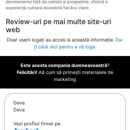
devotamentul față de calitate și prospețime, oferind o
experiență culinară deosebită fiecărui client.
Review-uri pe mai multe site-uri
web
Doar userii logați au acces la această informație.
Da-
ți click aici pentru a vă loga.
Este acesta compania dumneavoastră
?
Felicitări!
Aă cum să primești materialele de
marketing
Deva
Deva
Vezi profilul firmei pe