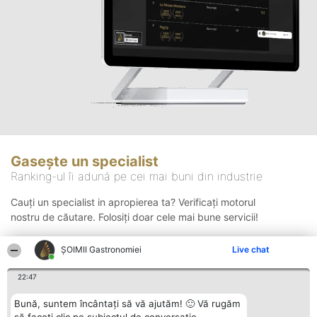
Gasește un specialist
Ranking-ul îi adună pe cei mai buni din industrie
Cauți un specialist in apropierea ta? Verificați motorul
nostru de căutare. Folosiți doar cele mai bune servicii!
ȘOIMII Gastronomiei
Live chat
Căutare
22:47
Bună, suntem încântați să vă ajutăm! 🙂 Vă rugăm