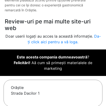
elemente plasează Scorilo printre opțiunile preferate
pentru cei ce își doresc o experiență gastronomică
remarcată în Orăștie.
Review-uri pe mai multe site-uri
web
Doar userii logați au acces la această informație.
Da-
ți click aici pentru a vă loga.
Este acesta compania dumneavoastră
?
Felicitări!
Aă cum să primești materialele de
marketing
Orăştie
Strada Dacilor 1