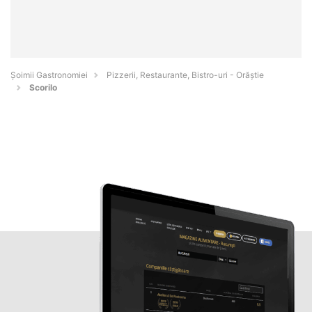
Șoimii Gastronomiei
Pizzerii, Restaurante, Bistro-uri - Orăştie
Scorilo