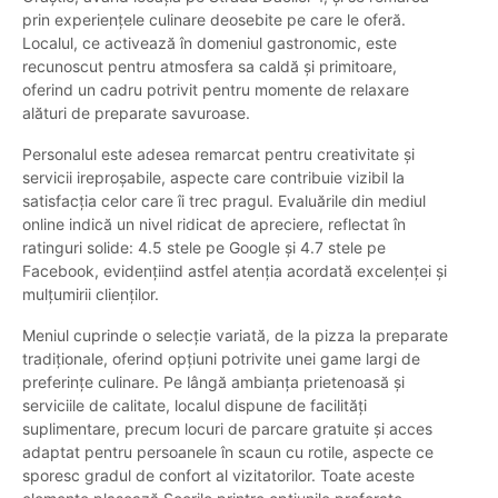
prin experiențele culinare deosebite pe care le oferă.
Localul, ce activează în domeniul gastronomic, este
recunoscut pentru atmosfera sa caldă și primitoare,
oferind un cadru potrivit pentru momente de relaxare
alături de preparate savuroase.
Personalul este adesea remarcat pentru creativitate și
servicii ireproșabile, aspecte care contribuie vizibil la
satisfacția celor care îi trec pragul. Evaluările din mediul
online indică un nivel ridicat de apreciere, reflectat în
ratinguri solide: 4.5 stele pe Google și 4.7 stele pe
Facebook, evidențiind astfel atenția acordată excelenței și
mulțumirii clienților.
Meniul cuprinde o selecție variată, de la pizza la preparate
tradiționale, oferind opțiuni potrivite unei game largi de
preferințe culinare. Pe lângă ambianța prietenoasă și
serviciile de calitate, localul dispune de facilități
suplimentare, precum locuri de parcare gratuite și acces
adaptat pentru persoanele în scaun cu rotile, aspecte ce
sporesc gradul de confort al vizitatorilor. Toate aceste