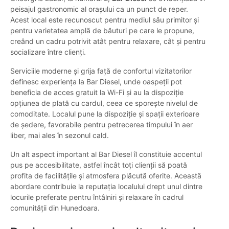
peisajul gastronomic al orașului ca un punct de reper.
Acest local este recunoscut pentru mediul său primitor și
pentru varietatea amplă de băuturi pe care le propune,
creând un cadru potrivit atât pentru relaxare, cât și pentru
socializare între clienți.
Serviciile moderne și grija față de confortul vizitatorilor
definesc experiența la Bar Diesel, unde oaspeții pot
beneficia de acces gratuit la Wi-Fi și au la dispoziție
opțiunea de plată cu cardul, ceea ce sporește nivelul de
comoditate. Localul pune la dispoziție și spații exterioare
de ședere, favorabile pentru petrecerea timpului în aer
liber, mai ales în sezonul cald.
Un alt aspect important al Bar Diesel îl constituie accentul
pus pe accesibilitate, astfel încât toți clienții să poată
profita de facilitățile și atmosfera plăcută oferite. Această
abordare contribuie la reputația localului drept unul dintre
locurile preferate pentru întâlniri și relaxare în cadrul
comunității din Hunedoara.