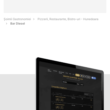
Șoimii Gastronomiei
Pizzerii, Restaurante, Bistro-uri - Hunedoara
Bar Diesel