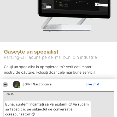
Gasește un specialist
Ranking-ul îi adună pe cei mai buni din industrie
Cauți un specialist in apropierea ta? Verificați motorul
nostru de căutare. Folosiți doar cele mai bune servicii!
ȘOIMII Gastronomiei
Live chat
Căutare
09:45
Bună, suntem încântați să vă ajutăm! 🙂 Vă rugăm
să faceți clic pe subiectul de conversație
corespunzător! 🙂