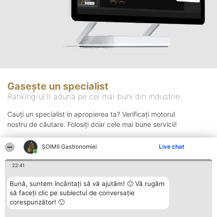
Gasește un specialist
Ranking-ul îi adună pe cei mai buni din industrie
Cauți un specialist in apropierea ta? Verificați motorul
nostru de căutare. Folosiți doar cele mai bune servicii!
ȘOIMII Gastronomiei
Live chat
Căutare
22:41
Bună, suntem încântați să vă ajutăm! 🙂 Vă rugăm
să faceți clic pe subiectul de conversație
corespunzător! 🙂