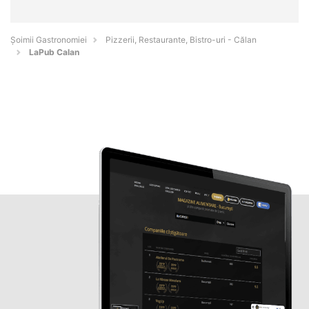
Șoimii Gastronomiei
Pizzerii, Restaurante, Bistro-uri - Călan
LaPub Calan