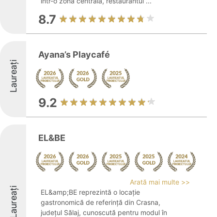
într-o zonă centrală, restaurantul ...
8.7
Ayana’s Playcafé
Laureați
9.2
EL&BE
Arată mai multe >>
Laureați
EL&amp;BE reprezintă o locație
gastronomică de referință din Crasna,
județul Sălaj, cunoscută pentru modul în