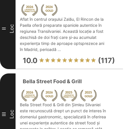
Aflat în centrul orașului Zalău, El Rincon de la
Paella oferă preparate spaniole autentice în
Loc
II
regiunea Transilvaniei. Această locație a fost
deschisă de doi frați care și-au acumulat
experiența timp de aproape optsprezece ani
în Madrid, perioadă ...
10.0
(117)
Bella Street Food & Grill
Bella Street Food & Grill din Șimleu Silvaniei
este recunoscută drept un punct de interes în
Loc
III
domeniul gastronomic, specializată în oferirea
unei experiențe autentice de street food și
preparate la grătar. Locația se remarcă atât