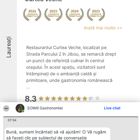
Arată mai multe >>
Laureați
Restaurantul Curtea Veche, localizat pe
Strada Parcului 2 în Jibou, se remarcă drept
un punct de referință culinar în centrul
orașului. În acest spațiu, vizitatorii sunt
întâmpinați de o ambianță caldă și
primitoare, unde gastronomia românească
...
8.3
ȘOIMII Gastronomiei
Live chat
07:54
Restaurant -La JENU-
Bună, suntem încântați să vă ajutăm! 🙂 Vă rugăm
să faceți clic pe subiectul de conversație