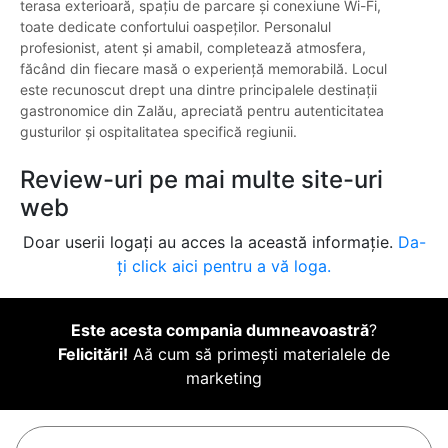
terasa exterioară, spațiu de parcare și conexiune Wi-Fi,
toate dedicate confortului oaspeților. Personalul
profesionist, atent și amabil, completează atmosfera,
făcând din fiecare masă o experiență memorabilă. Locul
este recunoscut drept una dintre principalele destinații
gastronomice din Zalău, apreciată pentru autenticitatea
gusturilor și ospitalitatea specifică regiunii.
Review-uri pe mai multe site-uri
web
Doar userii logați au acces la această informație.
Da-
ți click aici pentru a vă loga.
Este acesta compania dumneavoastră
?
Felicitări!
Aă cum să primești materialele de
marketing