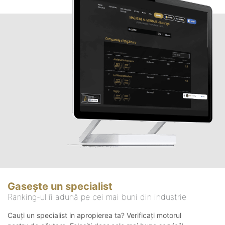
Gasește un specialist
Ranking-ul îi adună pe cei mai buni din industrie
Cauți un specialist in apropierea ta? Verificați motorul