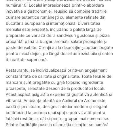
numărul 10. Localul impresionează printr-o abordare
inovativă a gastronomiei, reușind să combine tradițiile
culinare autentice românești cu elemente rafinate din
bucătăria europeană și internațională. Diversitatea
meniului este evidentă, includând o paletă largă de
preparate ce variază de la sandvișuri gustoase și pizza
crocantă, până la burgeri aromați, salate proaspete și
paste deosebite. Clienții au la dispoziție și opțiuni bogate
pentru micul dejun, pe lângă deserturi irezistibile și cafea
de calitate superioară.
Restaurantul se individualizează printr-un angajament
constant față de calitate și originalitate. Toate felurile de
mâncare sunt pregătite cu grijă folosind ingrediente
proaspete, selectate deseori de la producători locali.
Acest aspect asigură o experiență gustativă autentică și
vibrantă. Ambianța oferită de Atelierul de Arome este
caldă și primitoare, designul interior modern și elegant
contribuind la crearea unui spațiu potrivit atât pentru
întâlniri restrânse, cât și pentru grupuri mai numeroase.
Printre facilitățile puse la dispoziția clienților se numără