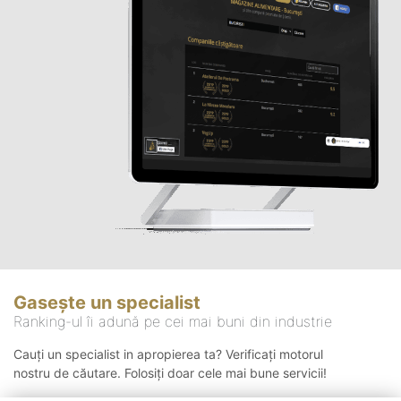
Gasește un specialist
Ranking-ul îi adună pe cei mai buni din industrie
Cauți un specialist in apropierea ta? Verificați motorul
nostru de căutare. Folosiți doar cele mai bune servicii!