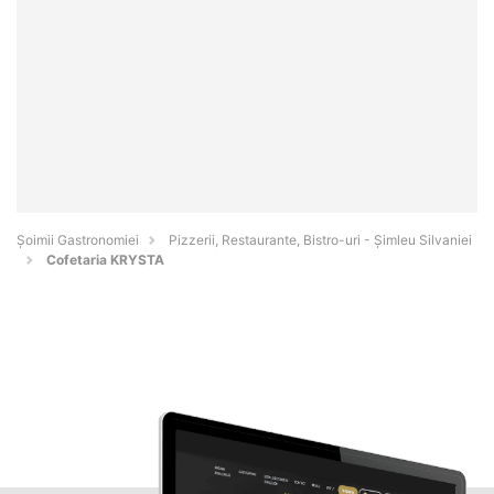
Șoimii Gastronomiei
Pizzerii, Restaurante, Bistro-uri - Şimleu Silvaniei
Cofetaria KRYSTA