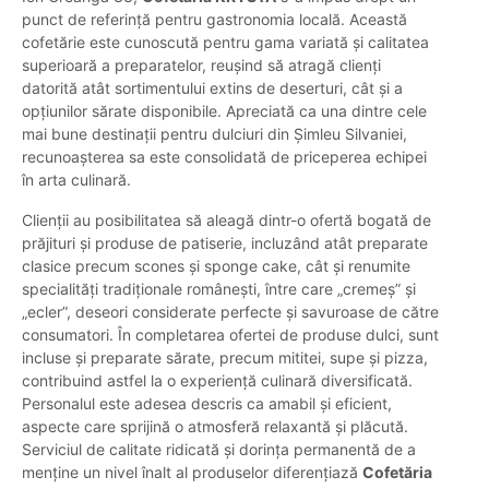
punct de referință pentru gastronomia locală. Această
cofetărie este cunoscută pentru gama variată și calitatea
superioară a preparatelor, reușind să atragă clienți
datorită atât sortimentului extins de deserturi, cât și a
opțiunilor sărate disponibile. Apreciată ca una dintre cele
mai bune destinații pentru dulciuri din Șimleu Silvaniei,
recunoașterea sa este consolidată de priceperea echipei
în arta culinară.
Clienții au posibilitatea să aleagă dintr-o ofertă bogată de
prăjituri și produse de patiserie, incluzând atât preparate
clasice precum scones și sponge cake, cât și renumite
specialități tradiționale românești, între care „cremeș” și
„ecler”, deseori considerate perfecte și savuroase de către
consumatori. În completarea ofertei de produse dulci, sunt
incluse și preparate sărate, precum mititei, supe și pizza,
contribuind astfel la o experiență culinară diversificată.
Personalul este adesea descris ca amabil și eficient,
aspecte care sprijină o atmosferă relaxantă și plăcută.
Serviciul de calitate ridicată și dorința permanentă de a
menține un nivel înalt al produselor diferențiază
Cofetăria