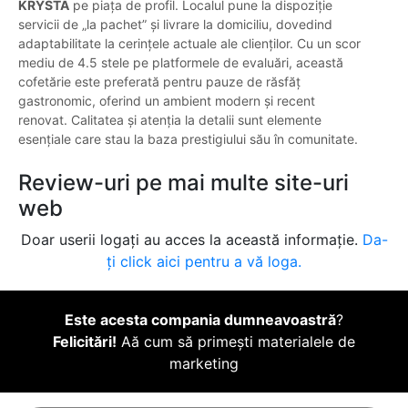
KRYSTA
pe piața de profil. Localul pune la dispoziție
servicii de „la pachet” și livrare la domiciliu, dovedind
adaptabilitate la cerințele actuale ale clienților. Cu un scor
mediu de 4.5 stele pe platformele de evaluări, această
cofetărie este preferată pentru pauze de răsfăț
gastronomic, oferind un ambient modern și recent
renovat. Calitatea și atenția la detalii sunt elemente
esențiale care stau la baza prestigiului său în comunitate.
Review-uri pe mai multe site-uri
web
Doar userii logați au acces la această informație.
Da-
ți click aici pentru a vă loga.
Este acesta compania dumneavoastră
?
Felicitări!
Aă cum să primești materialele de
marketing