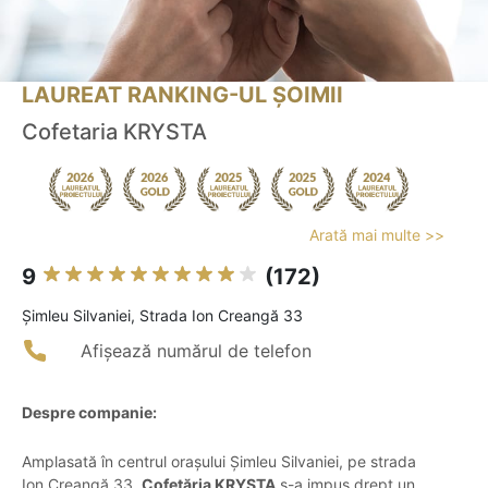
LAUREAT RANKING-UL ȘOIMII
Cofetaria KRYSTA
Arată mai multe >>
9
(172)
Şimleu Silvaniei, Strada Ion Creangă 33
Afișează numărul de telefon
Despre companie:
Amplasată în centrul orașului Șimleu Silvaniei, pe strada
Ion Creangă 33,
Cofetăria KRYSTA
s-a impus drept un