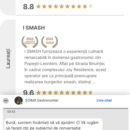
8.8
I SMASH
Laureați
I SMASH furnizează o experiență culinară
remarcabilă în domeniul gastronomic din
Popești-Leordeni. Aflat pe Strada Biruinței,
în cadrul complexului Joy Residence, acest
operator are ca principală preocupare
realizarea burgerilor smash, distinși ...
9.6
ȘOIMII Gastronomiei
Live chat
03:53
Restaurant Cabana
Bună, suntem încântați să vă ajutăm! 🙂 Vă rugăm
să faceți clic pe subiectul de conversație