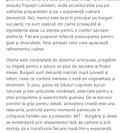
orașului Popești-Leordeni, unde accentul este pus pe
calitatea preparatelor și pe o experiență culinară
deosebită. Aici, meniul este axat în principal pe burgeri
suculenți, ce sunt realizați din carne proaspătă și
ingrediente alese cu atenție pentru a conferi savoare
distinctă. Fiecare preparat reflectă preocuparea pentru
gust și diversitate, fiind adresat celor care apreciază
rafinamentul culinar.
Oferta este completată de deserturi artizanale, pregătite
cu migală pentru a aduce un plus de savoare la finalul
mesei. Burgerii sunt denumiți inspirat după povești și
mituri, ceea ce conferă meniului o notă de originalitate și
dinamism. În plus, gama de băuturi cuprinde sucuri
naturale și beri artizanale românești, selectate pentru a
oferi prospețime și autenticitate gustului. De la decorul
primitor la grija pentru detalii, atmosfera creată este una
relaxantă, potrivită pentru momente petrecute în
compania familiei sau a prietenilor. MiT - Burgărie și altele
se evidențiază prin atașamentul față de calitate și prin
dorința de a transforma fiecare masă într-o experiență