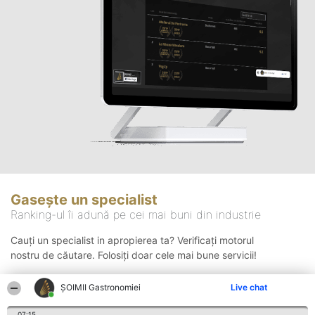
Gasește un specialist
Ranking-ul îi adună pe cei mai buni din industrie
Cauți un specialist in apropierea ta? Verificați motorul
nostru de căutare. Folosiți doar cele mai bune servicii!
ȘOIMII Gastronomiei
Live chat
Căutare
07:15