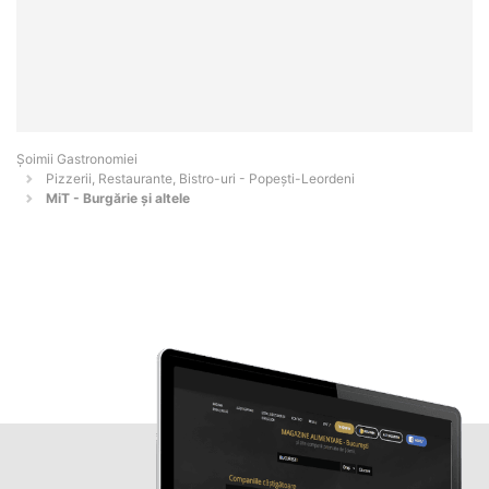
Șoimii Gastronomiei
Pizzerii, Restaurante, Bistro-uri - Popeşti-Leordeni
MiT - Burgărie și altele