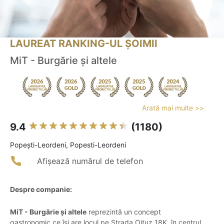
LAUREAT RANKING-UL ȘOIMII
MiT - Burgărie și altele
Arată mai multe >>
9.4
(1180)
Popeşti-Leordeni, Popesti-Leordeni
Afișează numărul de telefon
Despre companie:
MiT - Burgărie și altele
reprezintă un concept
gastronomic ce își are locul pe Strada Oituz 18K, în centrul