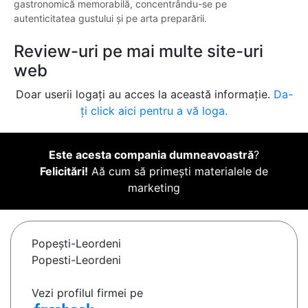
gastronomică memorabilă, concentrându-se pe
autenticitatea gustului și pe arta preparării.
Review-uri pe mai multe site-uri
web
Doar userii logați au acces la această informație.
Da-
ți click aici pentru a vă loga.
Este acesta compania dumneavoastră
?
Felicitări!
Aă cum să primești materialele de
marketing
Popeşti-Leordeni
Popesti-Leordeni
Vezi profilul firmei pe