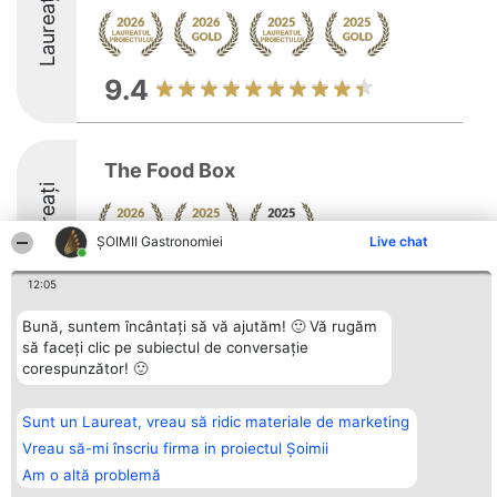
Laureați
9.4
The Food Box
Laureați
ȘOIMII Gastronomiei
Live chat
8.6
12:05
Bună, suntem încântați să vă ajutăm! 🙂 Vă rugăm
să faceți clic pe subiectul de conversație
Organizator Ranking
Plebiscyt
Contact
corespunzător! 🙂
BRIGHT SOLUTIONS BR SRL
Câștigătorii
Contact
Aleea Timisul De Sus 2 Bl. A30
Lista Tuturor
Sc. A Et. 4 Ap. 13 Cod 061952
Laureaților
Sunt un Laureat, vreau să ridic materiale de marketing
București
Reguli
CUI 36737675
Statut
Vreau să-mi înscriu firma in proiectul Șoimii
tel: +40 770 990 492
Politica de
Am o altă problemă
confidențialitate