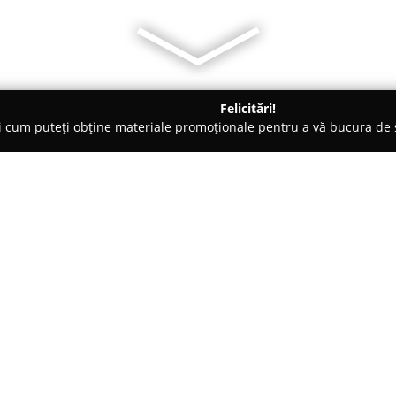
Felicitări!
ți cum puteți obține materiale promoționale pentru a vă bucura d
o-uri - Târgu-Mureş
Magazin Familia Baciu
Despre companie:
Situat în centrul municipiului 
numărul 89,
Magazin Familia B
domeniul gastronomic local, re
calitate și prospețimei produse
special de cei care caută ingre