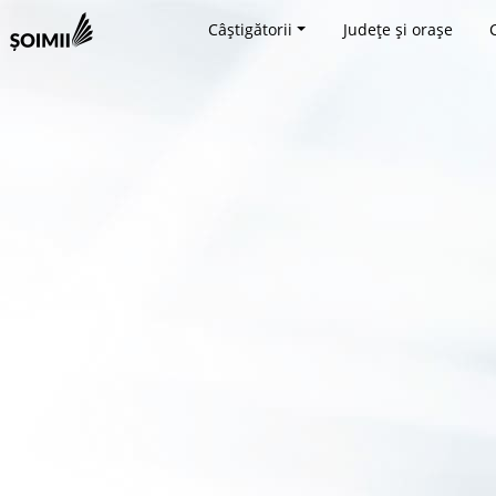
Câștigătorii
Județe și orașe