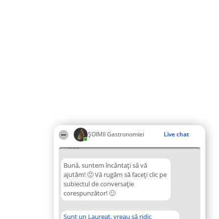
ȘOIMII Gastronomiei
Live chat
12:25
Bună, suntem încântați să vă
ajutăm! 🙂 Vă rugăm să faceți clic pe
subiectul de conversație
corespunzător! 🙂
Sunt un Laureat, vreau să ridic