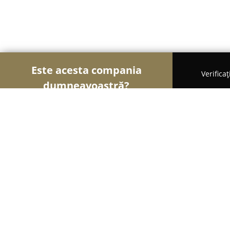
Este acesta compania
Verifica
dumneavoastră?
Șoimii Gastronomiei
Pizzerii, Restaurante, Bistr
Magazin Familia Baciu
9.9
(37)