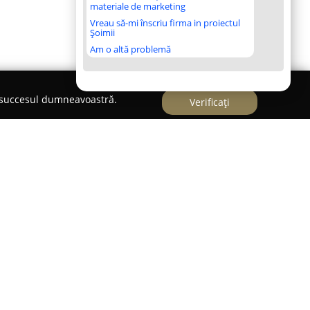
materiale de marketing
Vreau să-mi înscriu firma in proiectul
Șoimii
Am o altă problemă
e succesul dumneavoastră.
Verificați
Târgu-Mureș, în incinta Pieței Cuza Vodă la
aciu
s-a impus ca un punct de referință în
marcându-se datorită standardelor ridicate de
lor. Oferta acestui magazin este apreciată în
diente veritabile și de nivel superior, elemente