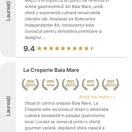
MAZO s-a impus ca un punct de referință în
Laureați
scena gastronomică din Baia Mare, unde
oferă o experiență culinară remarcabilă
clienților săi. Amplasat pe Bulevardul
Independenței 4A, restaurantul este
cunoscut pentru atmosfera primitoare și
designul ...
9.4
La Creperie Baia Mare
Arată mai multe >>
Laureați
Situat în centrul orașului Baia Mare, La
Creperie este recunoscut drept o destinație
culinară deosebită în peisajul gastronomic
local. Localul se remarcă printr-o ofertă
gourmet variată, depășind sfera clasică a