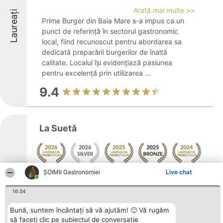
Arată mai multe >>
Laureați
Prime Burger din Baia Mare s-a impus ca un
punct de referință în sectorul gastronomic
local, fiind recunoscut pentru abordarea sa
dedicată preparării burgerilor de înaltă
calitate. Localul își evidențiază pasiunea
pentru excelență prin utilizarea ...
9.4
La Suetă
ȘOIMII Gastronomiei
Live chat
Arată mai multe >>
Laureați
Un spațiu primitor, situat în centrul orașului
16:34
Baia Mare, combină gusturile rafinate cu o
atmosferă agreabilă, oferind o experiență
Bună, suntem încântați să vă ajutăm! 🙂 Vă rugăm
memorabilă pentru toți vizitatorii. La Suetă
să faceți clic pe subiectul de conversație