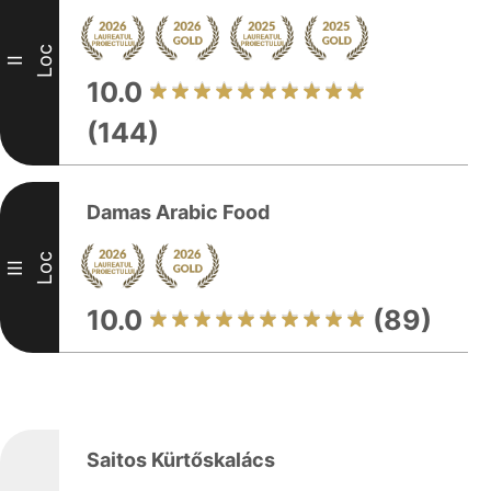
Loc
II
10.0
(144)
Damas Arabic Food
Loc
III
10.0
(89)
Saitos Kürtőskalács