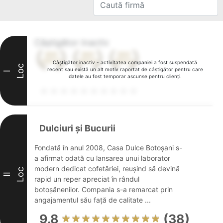
Câștigător inactiv
Câștigător inactiv - activitatea companiei a fost suspendată
Loc
recent sau există un alt motiv raportat de câștigător pentru care
I
datele au fost temporar ascunse pentru clienți.
Dulciuri și Bucurii
Fondată în anul 2008, Casa Dulce Botoșani s-
a afirmat odată cu lansarea unui laborator
modern dedicat cofetăriei, reușind să devină
Loc
II
rapid un reper apreciat în rândul
botoșănenilor. Compania s-a remarcat prin
angajamentul său față de calitate ...
9.8
(38)