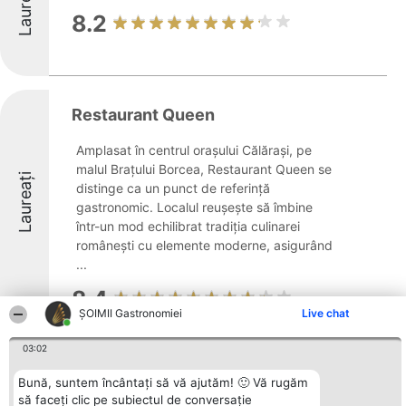
Laureați
8.2
Restaurant Queen
Amplasat în centrul orașului Călărași, pe
malul Brațului Borcea, Restaurant Queen se
Laureați
distinge ca un punct de referință
gastronomic. Localul reușește să îmbine
într-un mod echilibrat tradiția culinarei
românești cu elemente moderne, asigurând
...
8.4
ȘOIMII Gastronomiei
Live chat
03:02
Restaurant Iris
Bună, suntem încântați să vă ajutăm! 🙂 Vă rugăm
să faceți clic pe subiectul de conversație
Restaurant Iris, situat în Săveni, se remarcă