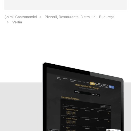
Șoimii Gastronomiei
Pizzerii, Restaurante, Bistro-uri - Bucureşti
Verlin