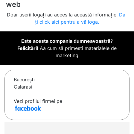
web
Doar userii logați au acces la această informație.
Da-
ți click aici pentru a vă loga.
Este acesta compania dumneavoastră
?
Felicitări!
Aă cum să primești materialele de
marketing
Bucureşti
Calarasi
Vezi profilul firmei pe