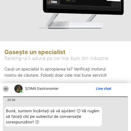
Gasește un specialist
Ranking-ul îi adună pe cei mai buni din industrie
Cauți un specialist in apropierea ta? Verificați motorul
nostru de căutare. Folosiți doar cele mai bune servicii!
ȘOIMII Gastronomiei
Live chat
Căutare
20:34
Bună, suntem încântați să vă ajutăm! 🙂 Vă rugăm
să faceți clic pe subiectul de conversație
corespunzător! 🙂