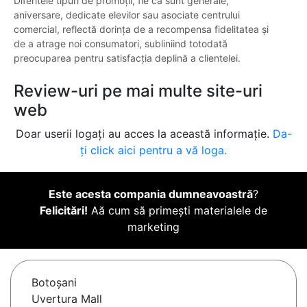
Diferitele tipuri de promoții, fie că sunt generale,
aniversare, dedicate elevilor sau asociate centrului
comercial, reflectă dorința de a recompensa fidelitatea și
de a atrage noi consumatori, subliniind totodată
preocuparea pentru satisfacția deplină a clientelei.
Review-uri pe mai multe site-uri
web
Doar userii logați au acces la această informație.
Da-
ți click aici pentru a vă loga.
Este acesta compania dumneavoastră
?
Felicitări!
Aă cum să primești materialele de
marketing
Botoşani
Uvertura Mall