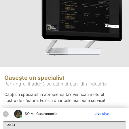
Gasește un specialist
Ranking-ul îi adună pe cei mai buni din industrie
Cauți un specialist in apropierea ta? Verificați motorul
nostru de căutare. Folosiți doar cele mai bune servicii!
ȘOIMII Gastronomiei
Live chat
Căutare
20:34