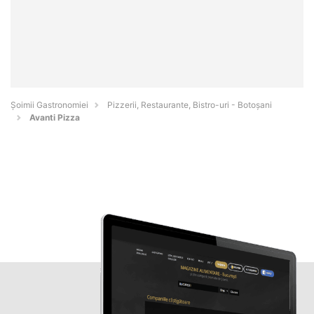
Șoimii Gastronomiei
Pizzerii, Restaurante, Bistro-uri - Botoşani
Avanti Pizza