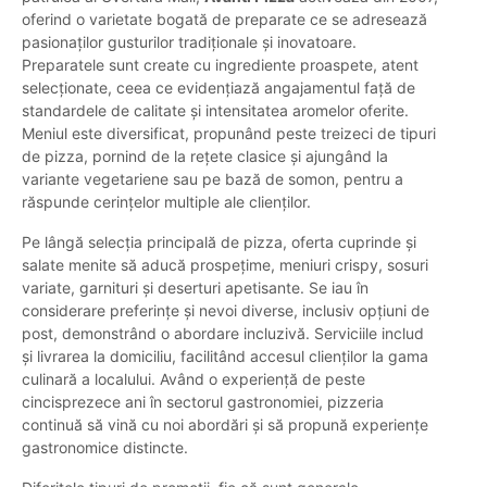
oferind o varietate bogată de preparate ce se adresează
pasionaților gusturilor tradiționale și inovatoare.
Preparatele sunt create cu ingrediente proaspete, atent
selecționate, ceea ce evidențiază angajamentul față de
standardele de calitate și intensitatea aromelor oferite.
Meniul este diversificat, propunând peste treizeci de tipuri
de pizza, pornind de la rețete clasice și ajungând la
variante vegetariene sau pe bază de somon, pentru a
răspunde cerințelor multiple ale clienților.
Pe lângă selecția principală de pizza, oferta cuprinde și
salate menite să aducă prospețime, meniuri crispy, sosuri
variate, garnituri și deserturi apetisante. Se iau în
considerare preferințe și nevoi diverse, inclusiv opțiuni de
post, demonstrând o abordare incluzivă. Serviciile includ
și livrarea la domiciliu, facilitând accesul clienților la gama
culinară a localului. Având o experiență de peste
cincisprezece ani în sectorul gastronomiei, pizzeria
continuă să vină cu noi abordări și să propună experiențe
gastronomice distincte.