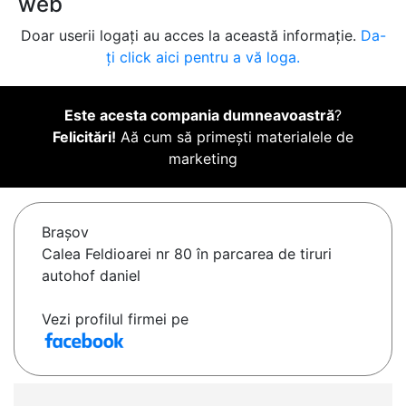
web
Doar userii logați au acces la această informație.
Da-
ți click aici pentru a vă loga.
Este acesta compania dumneavoastră
?
Felicitări!
Aă cum să primești materialele de
marketing
Braşov
Calea Feldioarei nr 80 în parcarea de tiruri
autohof daniel
Vezi profilul firmei pe