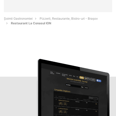
Șoimii Gastronomiei
Pizzerii, Restaurante, Bistro-uri - Braşov
Restaurant La Conasul ION