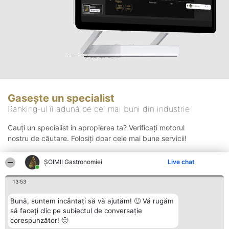
Gasește un specialist
Ranking-ul îi adună pe cei mai buni din industrie
Cauți un specialist in apropierea ta? Verificați motorul
nostru de căutare. Folosiți doar cele mai bune servicii!
ȘOIMII Gastronomiei
Live chat
Căutare
13:53
Bună, suntem încântați să vă ajutăm! 🙂 Vă rugăm
să faceți clic pe subiectul de conversație
corespunzător! 🙂