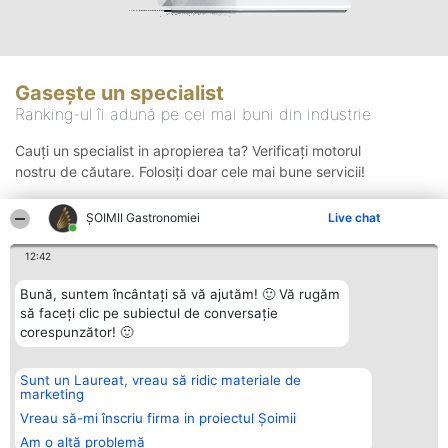
Gasește un specialist
Ranking-ul îi adună pe cei mai buni din industrie
Cauți un specialist in apropierea ta? Verificați motorul
nostru de căutare. Folosiți doar cele mai bune servicii!
ȘOIMII Gastronomiei
Live chat
Căutare
12:42
Bună, suntem încântați să vă ajutăm! 🙂 Vă rugăm
să faceți clic pe subiectul de conversație
corespunzător! 🙂
Sunt un Laureat, vreau să ridic materiale de
Organizator Ranking
Plebiscyt
Contact
marketing
BRIGHT SOLUTIONS BR SRL
Câștigătorii
Contact
Aleea Timisul De Sus 2 Bl. A30
Lista Tuturor
Vreau să-mi înscriu firma in proiectul Șoimii
Sc. A Et. 4 Ap. 13 Cod 061952
Laureaților
Am o altă problemă
București
Reguli