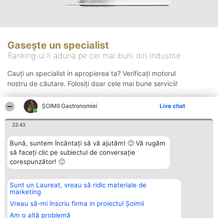
Gasește un specialist
Ranking-ul îi adună pe cei mai buni din industrie
Cauți un specialist in apropierea ta? Verificați motorul
nostru de căutare. Folosiți doar cele mai bune servicii!
ȘOIMII Gastronomiei
Live chat
Căutare
22:43
Bună, suntem încântați să vă ajutăm! 🙂 Vă rugăm
să faceți clic pe subiectul de conversație
corespunzător! 🙂
Sunt un Laureat, vreau să ridic materiale de
Organizator Ranking
Plebiscyt
Contact
marketing
BRIGHT SOLUTIONS BR SRL
Câștigătorii
Contact
Aleea Timisul De Sus 2 Bl. A30
Lista Tuturor
Vreau să-mi înscriu firma in proiectul Șoimii
Sc. A Et. 4 Ap. 13 Cod 061952
Laureaților
Am o altă problemă
București
Reguli