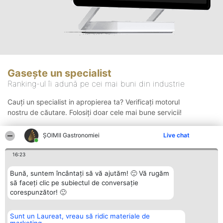
Gasește un specialist
Ranking-ul îi adună pe cei mai buni din industrie
Cauți un specialist in apropierea ta? Verificați motorul
nostru de căutare. Folosiți doar cele mai bune servicii!
ȘOIMII Gastronomiei
Live chat
Căutare
16:23
Bună, suntem încântați să vă ajutăm! 🙂 Vă rugăm
să faceți clic pe subiectul de conversație
corespunzător! 🙂
Sunt un Laureat, vreau să ridic materiale de
Organizator Ranking
Plebiscyt
Contact