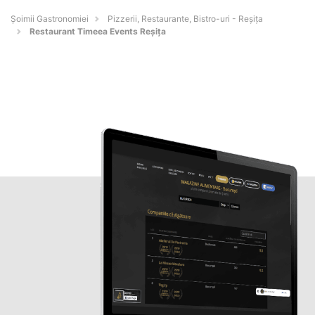
Șoimii Gastronomiei
Pizzerii, Restaurante, Bistro-uri - Reşiţa
Restaurant Timeea Events Reșița