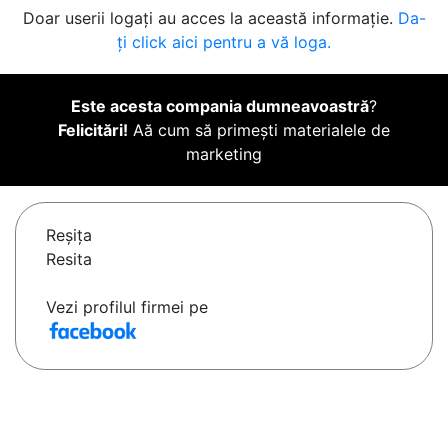
Doar userii logați au acces la această informație.
Da-
ți click aici pentru a vă loga.
Este acesta compania dumneavoastră
?
Felicitări!
Aă cum să primești materialele de
marketing
Reşiţa
Resita
Vezi profilul firmei pe