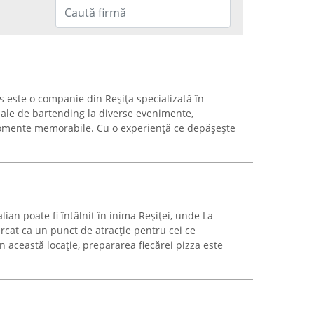
s este o companie din Reșița specializată în
nale de bartending la diverse evenimente,
omente memorabile. Cu o experiență ce depășește
lian poate fi întâlnit în inima Reșiței, unde La
rcat ca un punct de atracție pentru cei ce
n această locație, prepararea fiecărei pizza este