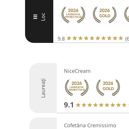
Loc
III
9.8
(
NiceCream
Laureați
9.1
Cofetăria Cremissimo