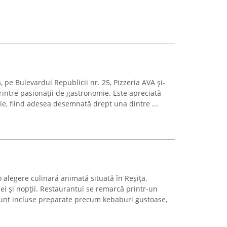
a, pe Bulevardul Republicii nr. 25, Pizzeria AVA și-
printre pasionații de gastronomie. Este apreciată
ie, fiind adesea desemnată drept una dintre ...
alegere culinară animată situată în Reșița,
zilei și nopții. Restaurantul se remarcă printr-un
 sunt incluse preparate precum kebaburi gustoase,