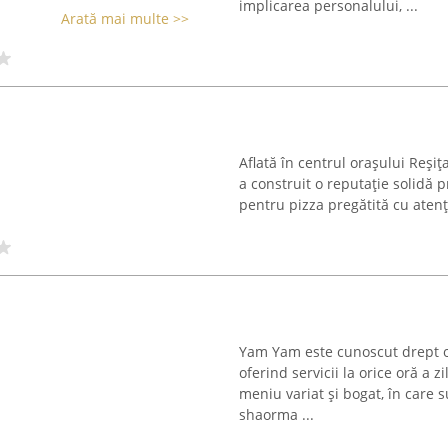
implicarea personalului, ...
Arată mai multe >>
Aflată în centrul orașului Reșiț
a construit o reputație solidă 
pentru pizza pregătită cu atenț
Yam Yam este cunoscut drept o 
oferind servicii la orice oră a 
meniu variat și bogat, în care
shaorma ...