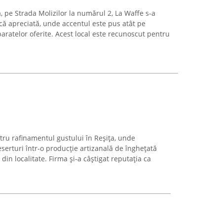
a, pe Strada Molizilor la numărul 2, La Waffe s-a
că apreciată, unde accentul este pus atât pe
paratelor oferite. Acest local este recunoscut pentru
ru rafinamentul gustului în Reșița, unde
erturi într-o producție artizanală de înghețată
 din localitate. Firma și-a câștigat reputația ca