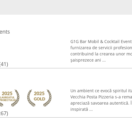
ents
G1G Bar Mobil & Cocktail Event
furnizarea de servicii profesio
contribuind la crearea unor m
șaisprezece ani ...
(41)
Un ambient ce evocă spiritul ita
Vecchia Posta Pizzeria s-a rema
apreciază savoarea autentică. Î
inspirată ...
267)