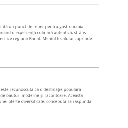
zintă un punct de reper pentru gastronomia
nând o experiență culinară autentică, strâns
pecifice regiunii Banat. Meniul localului cuprinde
este recunoscută ca o destinație populară
 de băuturi moderne și răcoritoare. Această
 unei oferte diversificate, concepută să răspundă