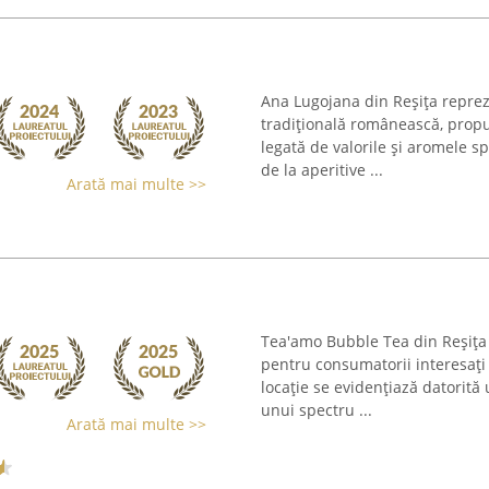
Ana Lugojana din Reșița repre
tradițională românească, propu
legată de valorile și aromele s
de la aperitive ...
Arată mai multe >>
Tea'amo Bubble Tea din Reșița 
pentru consumatorii interesați
locație se evidențiază datorită
unui spectru ...
Arată mai multe >>