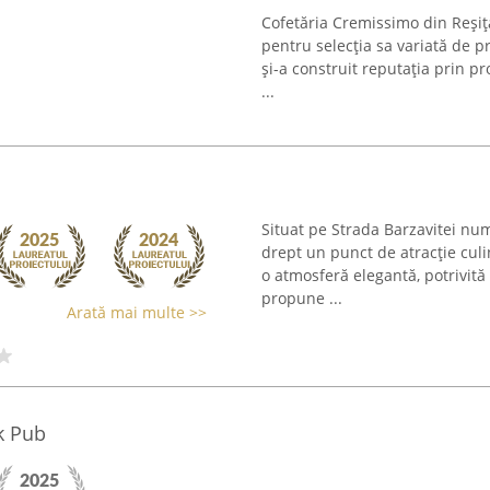
Cofetăria Cremissimo din Reșiț
pentru selecția sa variată de pră
și-a construit reputația prin p
...
Situat pe Strada Barzavitei nu
drept un punct de atracție culi
o atmosferă elegantă, potrivită
propune ...
Arată mai multe >>
k Pub