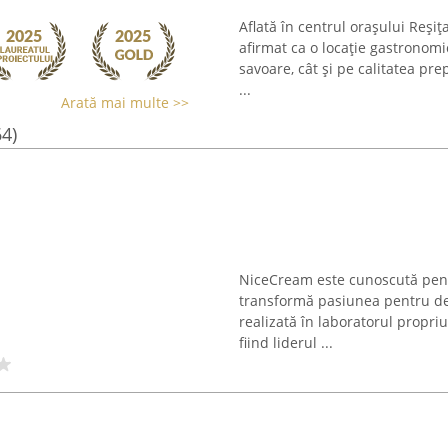
Aflată în centrul orașului Reșiț
afirmat ca o locație gastronomi
savoare, cât și pe calitatea pre
...
Arată mai multe >>
64)
NiceCream este cunoscută pent
transformă pasiunea pentru des
realizată în laboratorul propriu
fiind liderul ...