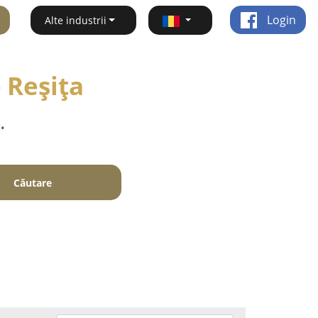
Login
Alte industrii
- Reşiţa
.
Căutare