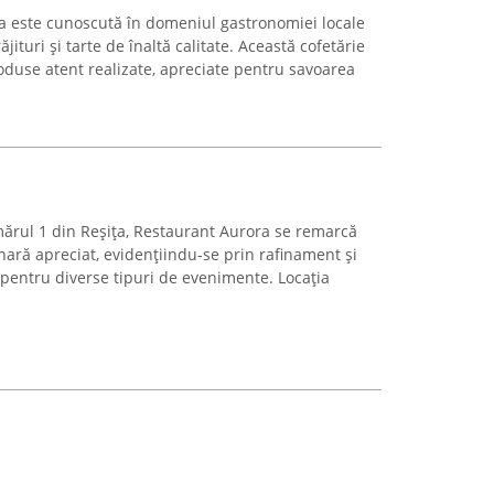
a este cunoscută în domeniul gastronomiei locale
jituri și tarte de înaltă calitate. Această cofetărie
roduse atent realizate, apreciate pentru savoarea
mărul 1 din Reșița, Restaurant Aurora se remarcă
nară apreciat, evidențiindu-se prin rafinament și
 pentru diverse tipuri de evenimente. Locația