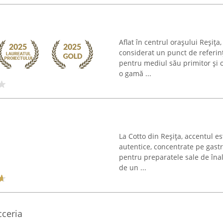
Aflat în centrul orașului Reși
considerat un punct de referinț
pentru mediul său primitor și o
o gamă ...
La Cotto din Reșița, accentul e
autentice, concentrate pe gast
pentru preparatele sale de înal
de un ...
cceria