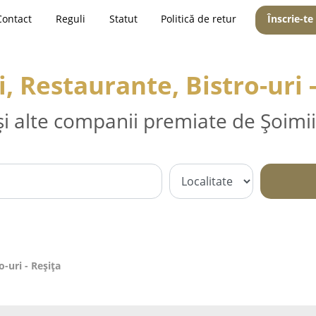
Contact
Reguli
Statut
Politică de retur
Înscrie-te
i, Restaurante, Bistro-uri 
și alte companii premiate de Șoimii
o-uri - Reşiţa