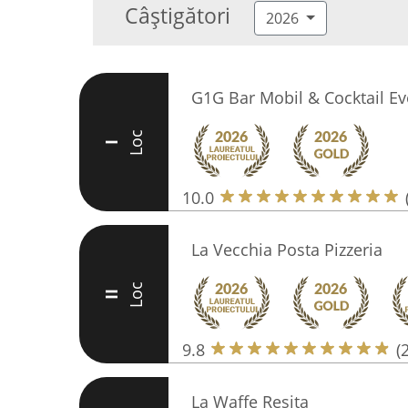
Câștigători
2026
G1G Bar Mobil & Cocktail Ev
Loc
I
10.0
La Vecchia Posta Pizzeria
Loc
II
9.8
(
La Waffe Resita