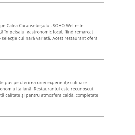
ța, pe Calea Caransebeșului, SOHO Wet este
ă în peisajul gastronomic local, fiind remarcat
 selecție culinară variată. Acest restaurant oferă
ste pus pe oferirea unei experiențe culinare
ronomia italiană. Restaurantul este recunoscut
tă calitate și pentru atmosfera caldă, completate