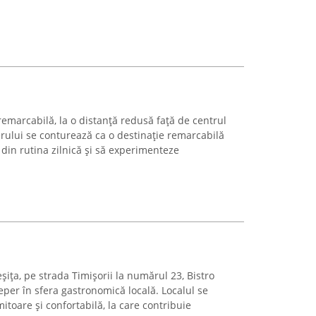
emarcabilă, la o distanță redusă față de centrul
erului se conturează ca o destinație remarcabilă
din rutina zilnică și să experimenteze
șița, pe strada Timișorii la numărul 23, Bistro
per în sfera gastronomică locală. Localul se
toare și confortabilă, la care contribuie