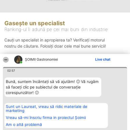
Gasește un specialist
Ranking-ul îi adună pe cei mai buni din industrie
Cauți un specialist in apropierea ta? Verificați motorul
nostru de căutare. Folosiți doar cele mai bune servicii!
ȘOIMII Gastronomiei
Live chat
Căutare
02:57
Bună, suntem încântați să vă ajutăm! 🙂 Vă rugăm
să faceți clic pe subiectul de conversație
corespunzător! 🙂
Sunt un Laureat, vreau să ridic materiale de
Organizator Ranking
Plebiscyt
Contact
marketing
BRIGHT SOLUTIONS BR SRL
Câștigătorii
Contact
Aleea Timisul De Sus 2 Bl. A30
Lista Tuturor
Vreau să-mi înscriu firma in proiectul Șoimii
Sc. A Et. 4 Ap. 13 Cod 061952
Laureaților
Am o altă problemă
București
Reguli
CUI 36737675
Statut