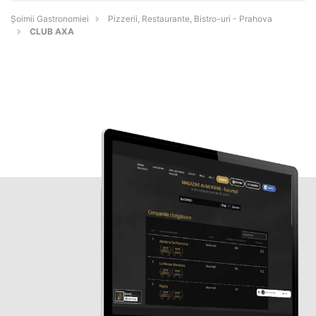
Șoimii Gastronomiei
Pizzerii, Restaurante, Bistro-uri - Prahova
CLUB AXA