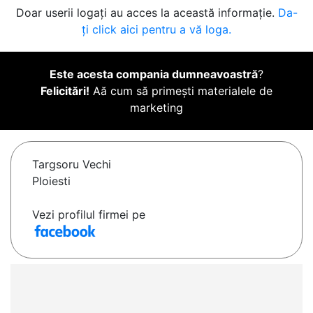
Doar userii logați au acces la această informație.
Da-
ți click aici pentru a vă loga.
Este acesta compania dumneavoastră
?
Felicitări!
Aă cum să primești materialele de
marketing
Targsoru Vechi
Ploiesti
Vezi profilul firmei pe