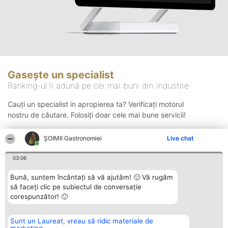
Gasește un specialist
Ranking-ul îi adună pe cei mai buni din industrie
Cauți un specialist in apropierea ta? Verificați motorul
nostru de căutare. Folosiți doar cele mai bune servicii!
ȘOIMII Gastronomiei
Live chat
Căutare
03:06
Bună, suntem încântați să vă ajutăm! 🙂 Vă rugăm
să faceți clic pe subiectul de conversație
corespunzător! 🙂
Sunt un Laureat, vreau să ridic materiale de
Organizator Ranking
Plebiscyt
Contact