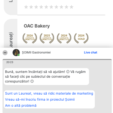
OAC Bakery
Laureați
Arată mai multe >>
ȘOIMII Gastronomiei
Live chat
8.6
20:23
Bună, suntem încântați să vă ajutăm! 🙂 Vă rugăm
Organizator Ranking
să faceți clic pe subiectul de conversație
Plebiscyt
Contact
BRIGHT SOLUTIONS BR SRL
Câștigătorii
Contact
corespunzător! 🙂
Aleea Timisul De Sus 2 Bl. A30
Lista Tuturor
Sc. A Et. 4 Ap. 13 Cod 061952
Laureaților
București
Reguli
Sunt un Laureat, vreau să ridic materiale de marketing
CUI 36737675
Statut
tel: +40 770 990 492
Vreau să-mi înscriu firma in proiectul Șoimii
Politica de
confidențialitate
Am o altă problemă