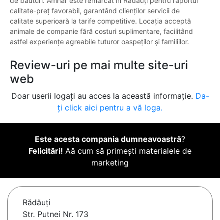
de băuturi. Amnar este remarcat în Rădăuți pentru raportul
calitate-preț favorabil, garantând clienților servicii de
calitate superioară la tarife competitive. Locația acceptă
animale de companie fără costuri suplimentare, facilitând
astfel experiențe agreabile tuturor oaspeților și familiilor.
Review-uri pe mai multe site-uri
web
Doar userii logați au acces la această informație.
Da-
ți click aici pentru a vă loga.
Este acesta compania dumneavoastră
?
Felicitări!
Aă cum să primești materialele de
marketing
Rădăuţi
Str. Putnei Nr. 173