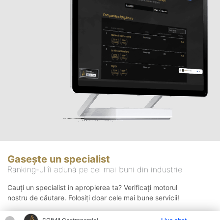
Gasește un specialist
Ranking-ul îi adună pe cei mai buni din industrie
Cauți un specialist in apropierea ta? Verificați motorul
nostru de căutare. Folosiți doar cele mai bune servicii!