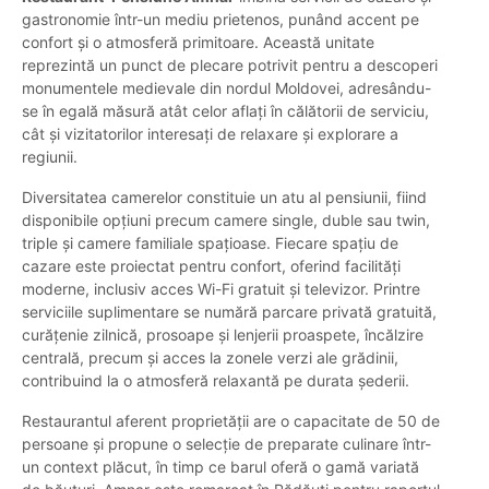
gastronomie într-un mediu prietenos, punând accent pe
confort și o atmosferă primitoare. Această unitate
reprezintă un punct de plecare potrivit pentru a descoperi
monumentele medievale din nordul Moldovei, adresându-
se în egală măsură atât celor aflați în călătorii de serviciu,
cât și vizitatorilor interesați de relaxare și explorare a
regiunii.
Diversitatea camerelor constituie un atu al pensiunii, fiind
disponibile opțiuni precum camere single, duble sau twin,
triple și camere familiale spațioase. Fiecare spațiu de
cazare este proiectat pentru confort, oferind facilități
moderne, inclusiv acces Wi-Fi gratuit și televizor. Printre
serviciile suplimentare se numără parcare privată gratuită,
curățenie zilnică, prosoape și lenjerii proaspete, încălzire
centrală, precum și acces la zonele verzi ale grădinii,
contribuind la o atmosferă relaxantă pe durata șederii.
Restaurantul aferent proprietății are o capacitate de 50 de
persoane și propune o selecție de preparate culinare într-
un context plăcut, în timp ce barul oferă o gamă variată