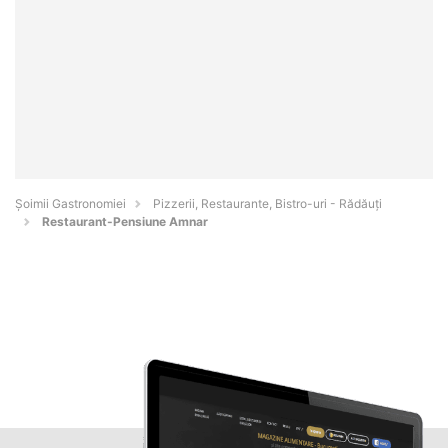
Șoimii Gastronomiei
Pizzerii, Restaurante, Bistro-uri - Rădăuţi
Restaurant-Pensiune Amnar