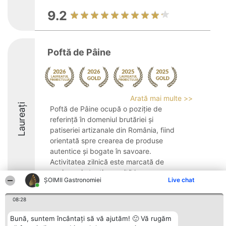
9.2
Poftă de Pâine
Arată mai multe >>
Laureați
Poftă de Pâine ocupă o poziție de
referință în domeniul brutăriei și
patiseriei artizanale din România, fiind
orientată spre crearea de produse
autentice și bogate în savoare.
Activitatea zilnică este marcată de
pasiune și atenție sporită la ...
ȘOIMII Gastronomiei
Live chat
9.4
08:28
Bună, suntem încântați să vă ajutăm! 🙂 Vă rugăm