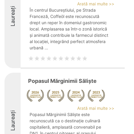
Arată mai multe >>
Laureați
În centrul Bucureștiului, pe Strada
Franceză, Coffeöl este recunoscută
drept un reper în domeniul gastronomic
local. Amplasarea sa într-o zonă istorică
și animată contribuie la farmecul distinct
al locației, integrând perfect atmosfera
urbană ...
Popasul Mărginimii Săliște
Arată mai multe >>
Laureați
Popasul Mărginimii Săliște este
recunoscută ca o destinație culinară
ospitalieră, amplasată convenabil pe
DN1, în centrul pitoresc al orașului