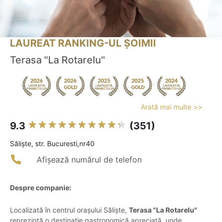
LAUREAT RANKING-UL ȘOIMII
Terasa "La Rotarelu"
Arată mai multe >>
9.3
(351)
Sălişte, str. Bucuresti,nr40
Afișează numărul de telefon
Despre companie:
Localizată în centrul orașului Săliște,
Terasa "La Rotarelu"
reprezintă o destinație gastronomică apreciată, unde