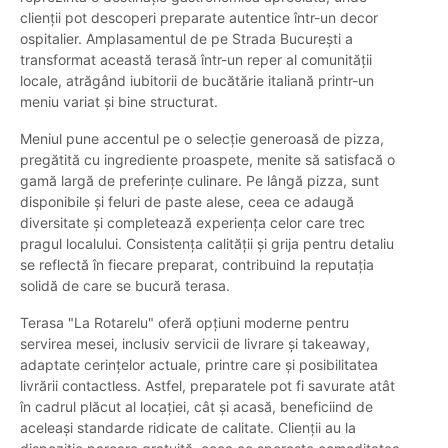
clienții pot descoperi preparate autentice într-un decor
ospitalier. Amplasamentul de pe Strada București a
transformat această terasă într-un reper al comunității
locale, atrăgând iubitorii de bucătărie italiană printr-un
meniu variat și bine structurat.
Meniul pune accentul pe o selecție generoasă de pizza,
pregătită cu ingrediente proaspete, menite să satisfacă o
gamă largă de preferințe culinare. Pe lângă pizza, sunt
disponibile și feluri de paste alese, ceea ce adaugă
diversitate și completează experiența celor care trec
pragul localului. Consistența calității și grija pentru detaliu
se reflectă în fiecare preparat, contribuind la reputația
solidă de care se bucură terasa.
Terasa "La Rotarelu" oferă opțiuni moderne pentru
servirea mesei, inclusiv servicii de livrare și takeaway,
adaptate cerințelor actuale, printre care și posibilitatea
livrării contactless. Astfel, preparatele pot fi savurate atât
în cadrul plăcut al locației, cât și acasă, beneficiind de
aceleași standarde ridicate de calitate. Clienții au la