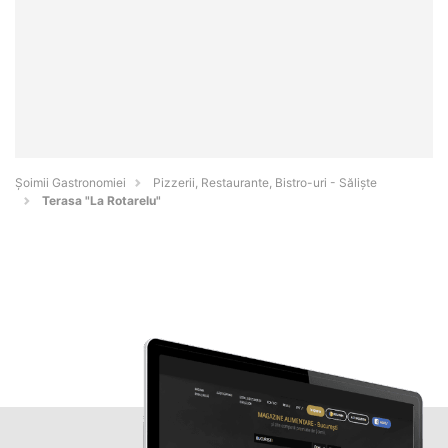
Șoimii Gastronomiei
Pizzerii, Restaurante, Bistro-uri - Sălişte
Terasa "La Rotarelu"