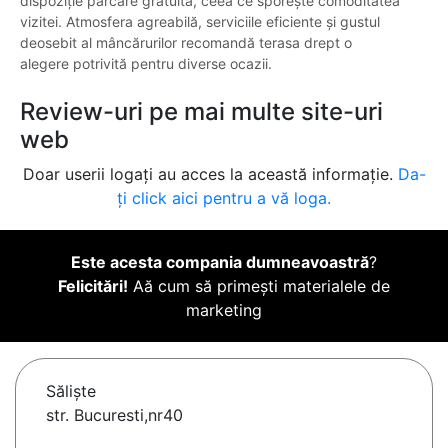
dispoziție parcare gratuită, ceea ce sporește comoditatea
vizitei. Atmosfera agreabilă, serviciile eficiente și gustul
deosebit al mâncărurilor recomandă terasa drept o
alegere potrivită pentru diverse ocazii.
Review-uri pe mai multe site-uri
web
Doar userii logați au acces la această informație.
Da-
ți click aici pentru a vă loga.
Este acesta compania dumneavoastră
?
Felicitări!
Aă cum să primești materialele de
marketing
Sălişte
str. Bucuresti,nr40