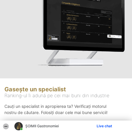
Gasește un specialist
Ranking-ul îi adună pe cei mai buni din industrie
Cauți un specialist in apropierea ta? Verificați motorul
nostru de căutare. Folosiți doar cele mai bune servicii!
ȘOIMII Gastronomiei
Live chat
Căutare