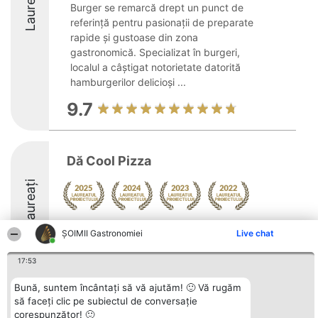
Laureați
Burger se remarcă drept un punct de
referință pentru pasionații de preparate
rapide și gustoase din zona
gastronomică. Specializat în burgeri,
localul a câștigat notorietate datorită
hamburgerilor delicioși ...
9.7
Dă Cool Pizza
Laureați
Arată mai multe >>
ȘOIMII Gastronomiei
Live chat
17:53
Bună, suntem încântați să vă ajutăm! 🙂 Vă rugăm
să faceți clic pe subiectul de conversație
Organizator Ranking
Plebiscyt
Contact
BRIGHT SOLUTIONS BR SRL
corespunzător! 🙂
Câștigătorii
Contact