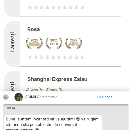
Rosa
Laureați
Shanghai Express Zalau
Laureați
ȘOIMII Gastronomiei
Live chat
09:14
Bună, suntem încântați să vă ajutăm! 🙂 Vă rugăm
să faceți clic pe subiectul de conversație
Organizator Ranking
Plebiscyt
Contact