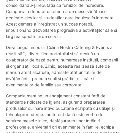
consolidându-și reputația ca furnizor de încredere.
Compania a debutat cu oferirea de mese sănătoase
dedicate elevilor și studenților care locuiesc în internate.
Acest demers a înregistrat un succes notabil,
impulsionând dezvoltarea progresivă a activităților sale și
lărgirea spectrului de servicii.
De-a lungul timpului, Culina Nostra Catering & Events a
reușit să își diversifice portofoliul și să devină un
colaborator de bază pentru numeroase instituții, companii
și organizații locale. Zilnic, aceasta realizează sute de
meniuri atent alcătuite, adresate atât unităților de
învățământ – precum școli și grădinițe – cât și
evenimentelor de familie sau corporate.
Compania menține un angajament constant față de
standarde ridicate de igienă, asigurând prepararea
produselor culinare într-o bucătărie echipată cu utilaje și
tehnologii moderne. Indiferent dacă este vorba de
servirea mesei zilnice, desfășurarea unor întâlniri
profesionale, aniversări ori evenimente în familie, echipa