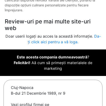
calificată răspunde nevoilor variate ale clienților, punând la
dispoziție opțiuni culinare personalizate pentru fiecare
împrejurare.
Review-uri pe mai multe site-uri
web
Doar userii logați au acces la această informație.
Da-
ți click aici pentru a vă loga.
Este acesta compania dumneavoastră
?
Felicitări!
Aă cum să primești materialele de
marketing
Cluj-Napoca
B-dul 21 Decembrie 1989, nr 9
Vezi profilul firmei pe