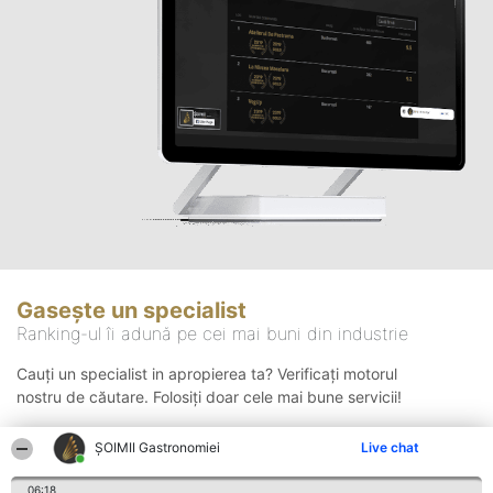
Gasește un specialist
Ranking-ul îi adună pe cei mai buni din industrie
Cauți un specialist in apropierea ta? Verificați motorul
nostru de căutare. Folosiți doar cele mai bune servicii!
ȘOIMII Gastronomiei
Live chat
Căutare
06:18