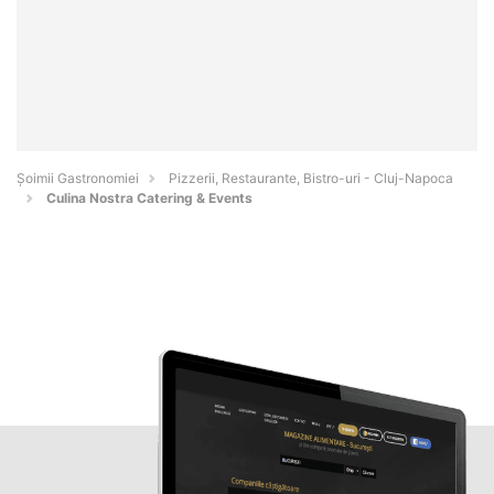
Șoimii Gastronomiei
Pizzerii, Restaurante, Bistro-uri - Cluj-Napoca
Culina Nostra Catering & Events