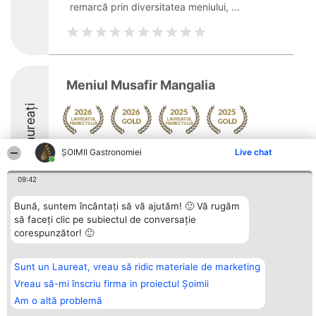
remarcă prin diversitatea meniului, ...
Meniul Musafir Mangalia
Laureați
Arată mai multe >>
ȘOIMII Gastronomiei
Live chat
9.1
09:42
Bună, suntem încântați să vă ajutăm! 🙂 Vă rugăm
să faceți clic pe subiectul de conversație
Organizator Ranking
Plebiscyt
Contact
corespunzător! 🙂
BRIGHT SOLUTIONS BR SRL
Câștigătorii
Contact
Aleea Timisul De Sus 2 Bl. A30
Lista Tuturor
Sc. A Et. 4 Ap. 13 Cod 061952
Laureaților
Sunt un Laureat, vreau să ridic materiale de marketing
București
Reguli
CUI 36737675
Statut
Vreau să-mi înscriu firma in proiectul Șoimii
tel: +40 770 990 492
Politica de
Am o altă problemă
confidențialitate