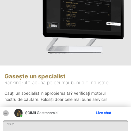
Gasește un specialist
Ranking-ul îi adună pe cei mai buni din industrie
Cauți un specialist in apropierea ta? Verificați motorul
nostru de căutare. Folosiți doar cele mai bune servicii!
ȘOIMII Gastronomiei
Live chat
Căutare
16:31