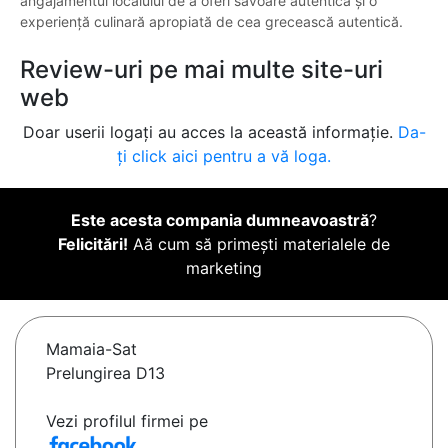
angajamentul localului de a oferi savoare autentică și o
experiență culinară apropiată de cea grecească autentică.
Review-uri pe mai multe site-uri
web
Doar userii logați au acces la această informație.
Da-
ți click aici pentru a vă loga.
Este acesta compania dumneavoastră
?
Felicitări!
Aă cum să primești materialele de
marketing
Mamaia-Sat
Prelungirea D13
Vezi profilul firmei pe