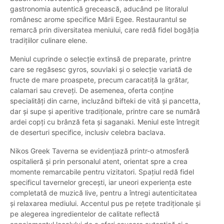
gastronomia autentică grecească, aducând pe litoralul
românesc arome specifice Mării Egee. Restaurantul se
remarcă prin diversitatea meniului, care redă fidel bogăția
tradițiilor culinare elene.
Meniul cuprinde o selecție extinsă de preparate, printre
care se regăsesc gyros, souvlaki și o selecție variată de
fructe de mare proaspete, precum caracatiță la grătar,
calamari sau creveți. De asemenea, oferta conține
specialități din carne, incluzând bifteki de vită și pancetta,
dar și supe și aperitive tradiționale, printre care se numără
ardei copți cu brânză feta și saganaki. Meniul este întregit
de deserturi specifice, inclusiv celebra baclava.
Nikos Greek Taverna se evidențiază printr-o atmosferă
ospitalieră și prin personalul atent, orientat spre a crea
momente remarcabile pentru vizitatori. Spațiul redă fidel
specificul tavernelor grecești, iar uneori experiența este
completată de muzică live, pentru a întregi autenticitatea
și relaxarea mediului. Accentul pus pe rețete tradiționale și
pe alegerea ingredientelor de calitate reflectă