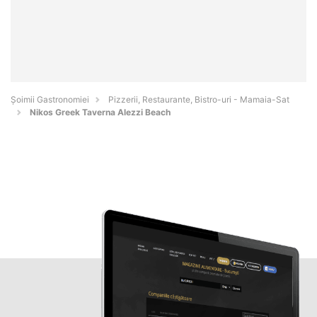
Șoimii Gastronomiei
Pizzerii, Restaurante, Bistro-uri - Mamaia-Sat
Nikos Greek Taverna Alezzi Beach