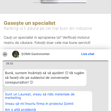
Gasește un specialist
Ranking-ul îi adună pe cei mai buni din industrie
Cauți un specialist in apropierea ta? Verificați motorul
nostru de căutare. Folosiți doar cele mai bune servicii!
ȘOIMII Gastronomiei
Live chat
Căutare
05:33
Bună, suntem încântați să vă ajutăm! 🙂 Vă rugăm
să faceți clic pe subiectul de conversație
corespunzător! 🙂
Sunt un Laureat, vreau să ridic materiale de
Organizator Ranking
Plebiscyt
Contact
marketing
BRIGHT SOLUTIONS BR SRL
Câștigătorii
Contact
Aleea Timisul De Sus 2 Bl. A30
Lista Tuturor
Vreau să-mi înscriu firma in proiectul Șoimii
Sc. A Et. 4 Ap. 13 Cod 061952
Laureaților
Am o altă problemă
București
Reguli