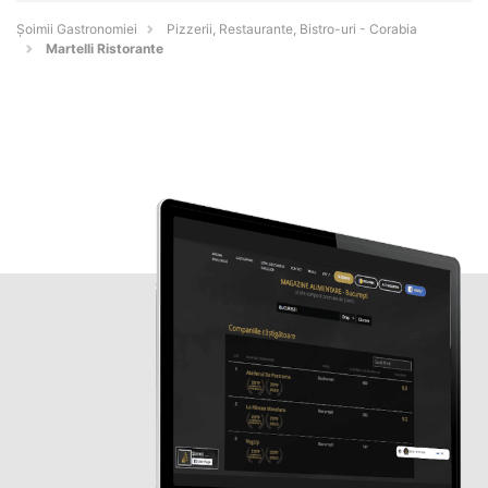
Șoimii Gastronomiei
Pizzerii, Restaurante, Bistro-uri - Corabia
Martelli Ristorante