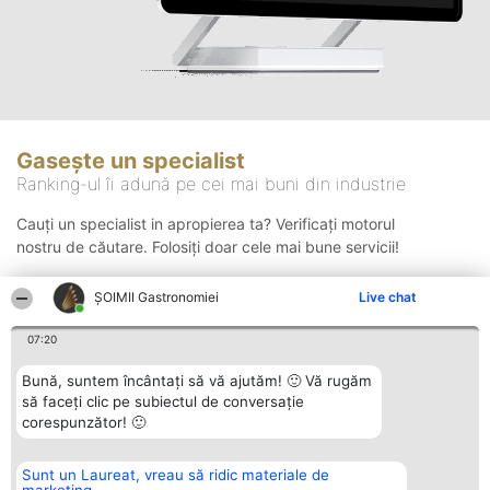
Gasește un specialist
Ranking-ul îi adună pe cei mai buni din industrie
Cauți un specialist in apropierea ta? Verificați motorul
nostru de căutare. Folosiți doar cele mai bune servicii!
ȘOIMII Gastronomiei
Live chat
Căutare
07:20
Bună, suntem încântați să vă ajutăm! 🙂 Vă rugăm
să faceți clic pe subiectul de conversație
corespunzător! 🙂
Sunt un Laureat, vreau să ridic materiale de
Organizator Ranking
Plebiscyt
Contact