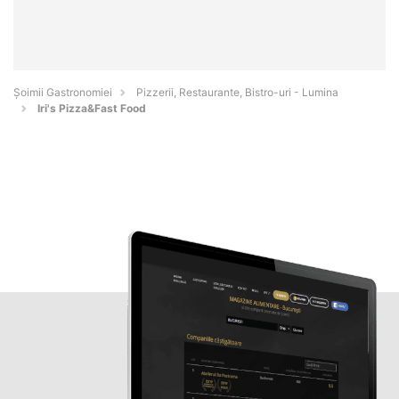
Șoimii Gastronomiei
Pizzerii, Restaurante, Bistro-uri - Lumina
Iri's Pizza&Fast Food