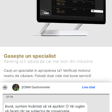
Gasește un specialist
Ranking-ul îi adună pe cei mai buni din industrie
Cauți un specialist in apropierea ta? Verificați motorul
nostru de căutare. Folosiți doar cele mai bune servicii!
ȘOIMII Gastronomiei
Live chat
Căutare
07:19
Bună, suntem încântați să vă ajutăm! 🙂 Vă rugăm
să faceți clic pe subiectul de conversație