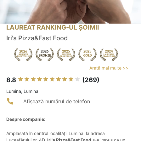
LAUREAT RANKING-UL ȘOIMII
Iri's Pizza&Fast Food
Arată mai multe >>
8.8
(269)
Lumina, Lumina
Afișează numărul de telefon
Despre companie:
Amplasată în centrul localității Lumina, la adresa
Luceafărului nr. 4D,
Iri's Pizza&Fast Food
s-a impus ca un