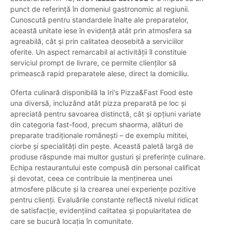
punct de referință în domeniul gastronomic al regiunii.
Cunoscută pentru standardele înalte ale preparatelor,
această unitate iese în evidență atât prin atmosfera sa
agreabilă, cât și prin calitatea deosebită a serviciilor
oferite. Un aspect remarcabil al activității îl constituie
serviciul prompt de livrare, ce permite clienților să
primească rapid preparatele alese, direct la domiciliu.
Oferta culinară disponibilă la Iri's Pizza&Fast Food este
una diversă, incluzând atât pizza preparată pe loc și
apreciată pentru savoarea distinctă, cât și opțiuni variate
din categoria fast-food, precum shaorma, alături de
preparate tradiționale românești – de exemplu mititei,
ciorbe și specialități din pește. Această paletă largă de
produse răspunde mai multor gusturi și preferințe culinare.
Echipa restaurantului este compusă din personal calificat
și devotat, ceea ce contribuie la menținerea unei
atmosfere plăcute și la crearea unei experiențe pozitive
pentru clienți. Evaluările constante reflectă nivelul ridicat
de satisfacție, evidențiind calitatea și popularitatea de
care se bucură locația în comunitate.