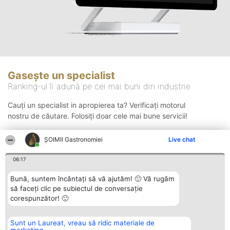
Gasește un specialist
Ranking-ul îi adună pe cei mai buni din industrie
Cauți un specialist in apropierea ta? Verificați motorul
nostru de căutare. Folosiți doar cele mai bune servicii!
ȘOIMII Gastronomiei
Live chat
Căutare
06:17
Bună, suntem încântați să vă ajutăm! 🙂 Vă rugăm
să faceți clic pe subiectul de conversație
corespunzător! 🙂
Sunt un Laureat, vreau să ridic materiale de
Organizator Ranking
Plebiscyt
Contact