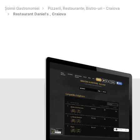
Șoimii Gastronomiei
Pizzerii, Restaurante, Bistro-uri - Craiova
Restaurant Daniel's , Craiova