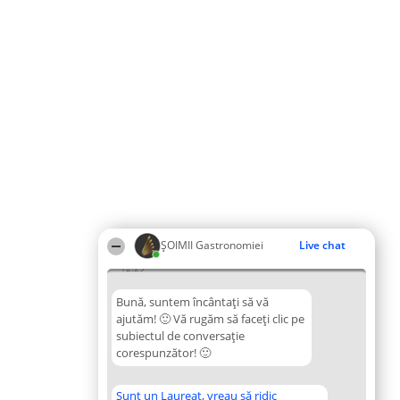
ȘOIMII Gastronomiei
Live chat
12:29
Bună, suntem încântați să vă
ajutăm! 🙂 Vă rugăm să faceți clic pe
subiectul de conversație
corespunzător! 🙂
Sunt un Laureat, vreau să ridic