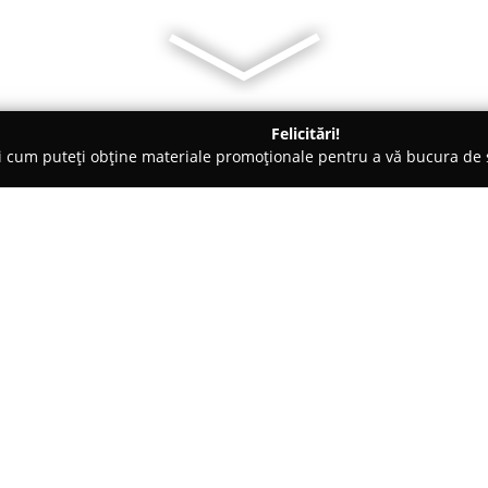
Felicitări!
ți cum puteți obține materiale promoționale pentru a vă bucura d
o-uri - Timişoara
Casa Iris
Despre companie:
Situată pe Calea Torontalului n
Iris
constituie o destinație gas
tradițiile culinare românești c
la dispoziție o gamă variată de
Arată mai multe >>
cele mai diverse preferințe ale 