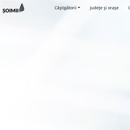
Câștigătorii
Județe și orașe