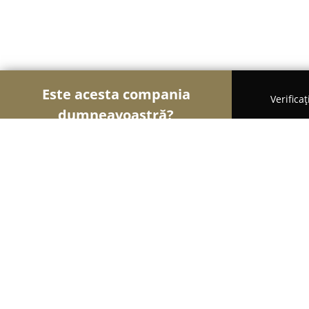
Este acesta compania
Verifica
dumneavoastră?
Șoimii Gastronomiei
Pizzerii, Restaurante, Bistr
Casa Iris