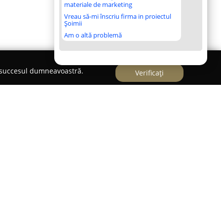
materiale de marketing
Vreau să-mi înscriu firma in proiectul
Șoimii
Am o altă problemă
e succesul dumneavoastră.
Verificați
umărul 80, în centrul orașului Timișoara,
Casa
tronomică apreciată. Acest restaurant combină
u influențe din bucătăria internațională, punând
 opțiuni culinare, concepute pentru a satisface
clienților. Meniul se distinge prin accentul pus